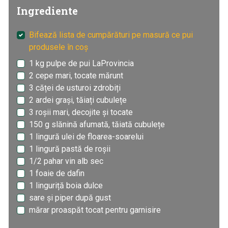
Ingrediente
Bifează lista de cumpărături pe masură ce pui
produsele în coș
1 kg pulpe de pui LaProvincia
2 cepe mari, tocate mărunt
3 căței de usturoi zdrobiți
2 ardei grași, tăiați cubulețe
3 roșii mari, decojite și tocate
150 g slănină afumată, tăiată cubulețe
1 lingură ulei de floarea-soarelui
1 lingură pastă de roșii
1/2 pahar vin alb sec
1 foaie de dafin
1 linguriță boia dulce
sare și piper după gust
mărar proaspăt tocat pentru garnisire