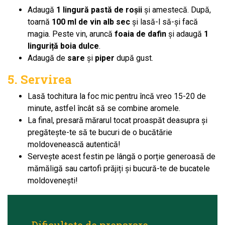
Adaugă
1 lingură pastă de roșii
și amestecă. După,
toarnă
100 ml de vin alb sec
și lasă-l să-și facă
magia. Peste vin, aruncă
foaia de dafin
și adaugă
1
linguriță boia dulce
.
Adaugă de
sare
și
piper
după gust.
5. Servirea
Lasă tochitura la foc mic pentru încă vreo 15-20 de
minute, astfel încât să se combine aromele.
La final, presară mărarul tocat proaspăt deasupra și
pregătește-te să te bucuri de o bucătărie
moldovenească autentică!
Servește acest festin pe lângă o porție generoasă de
mămăligă sau cartofi prăjiți și bucură-te de bucatele
moldovenești!