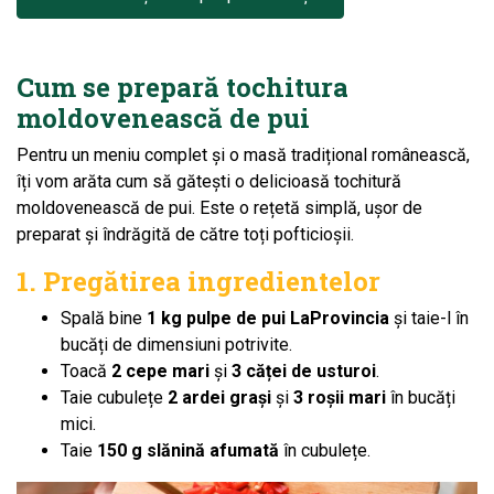
Cum se prepară tochitura
moldovenească de pui
Pentru un meniu complet și o masă tradițional românească,
îți vom arăta cum să gătești o delicioasă tochitură
moldovenească de pui. Este o rețetă simplă, ușor de
preparat și îndrăgită de către toți pofticioșii.
1. Pregătirea ingredientelor
Spală bine
1 kg pulpe de pui LaProvincia
și taie-l în
bucăți de dimensiuni potrivite.
Toacă
2 cepe mari
și
3 căței de usturoi
.
Taie cubulețe
2 ardei grași
și
3 roșii mari
în bucăți
mici.
Taie
150 g slănină afumată
în cubulețe.