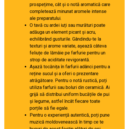
prospețime, cât și o notă aromatică care
completează minunat aromele intense
ale preparatului.
O tavă cu ardei iuți sau murături poate
adăuga un element picant și acru,
echilibrând gusturile. Gândindu-te la
texturi și arome variate, așează câteva
feliuțe de lămâie pe farfurie pentru un
strop de aciditate revigorantă.
Așază tocănița în farfurii adânci pentru a
reține sucul și a oferi o prezentare
atrăgătoare. Pentru o notă rustică, poți
utiliza farfurii sau boluri din ceramică. Ai
grijă să distribui uniform bucățile de pui
și legume, astfel încât fiecare toate
porțile să fie egale.
Pentru o experiență autentică, poți pune
muzică moldovenească în timp ce te
bucuri de acest festin alături de cei