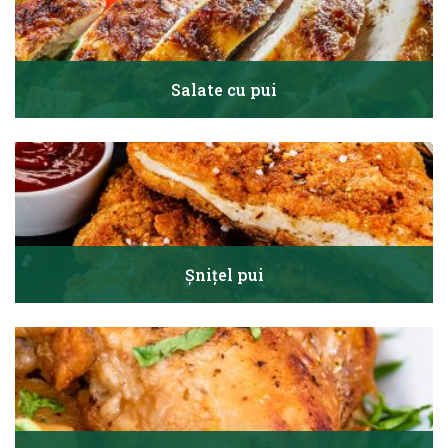
Salate cu pui
Șnițel pui