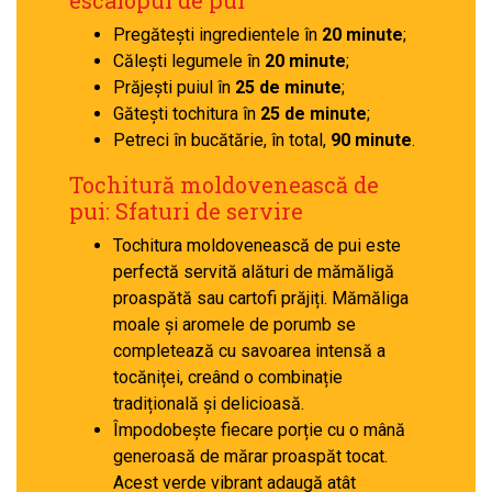
escalopul de pui
Pregătești ingredientele în
20 minute
;
Călești legumele în
20 minute
;
Prăjești puiul în
25 de minute
;
Gătești tochitura în
25 de minute
;
Petreci în bucătărie, în total,
90 minute
.
Tochitură moldovenească de
pui: Sfaturi de servire
Tochitura moldovenească de pui este
perfectă servită alături de mămăligă
proaspătă sau cartofi prăjiți. Mămăliga
moale și aromele de porumb se
completează cu savoarea intensă a
tocăniței, creând o combinație
tradițională și delicioasă.
Împodobește fiecare porție cu o mână
generoasă de mărar proaspăt tocat.
Acest verde vibrant adaugă atât