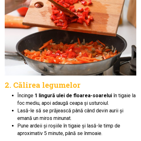
2. Călirea legumelor
Încinge
1 lingură ulei de floarea-soarelui
în tigaie la
foc mediu, apoi adaugă ceapa și usturoiul.
Lasă-le să se prăjească până când devin aurii și
emană un miros minunat.
Pune ardeii și roșiile în tigaie și lasă-le timp de
aproximativ 5 minute, până se înmoaie.