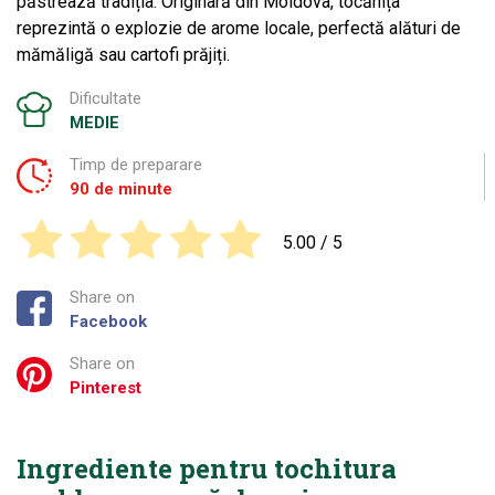
păstrează tradiția. Originară din Moldova, tocănița
reprezintă o explozie de arome locale, perfectă alături de
mămăligă sau cartofi prăjiți.
Dificultate
MEDIE
Timp de preparare
90 de minute
5.00
/ 5
Share on
Facebook
Share on
Pinterest
Ingrediente pentru tochitura