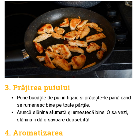
3. Prăjirea puiului
Pune bucățile de pui în tigaie și prăjește-le până când
se rumenesc bine pe toate părțile.
Aruncă slănina afumată și amestecă bine. O să vezi,
slănina îi dă o savoare deosebită!
4. Aromatizarea