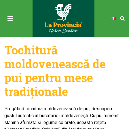
Tochitură
moldovenească de
pui pentru mese
tradiționale
Pregătind tochitura moldovenească de pui, descoperi
gustul autentic al bucătăriei moldovenești. Cu pui rumenit,
slănină afumată și legume colorate, această rețetă