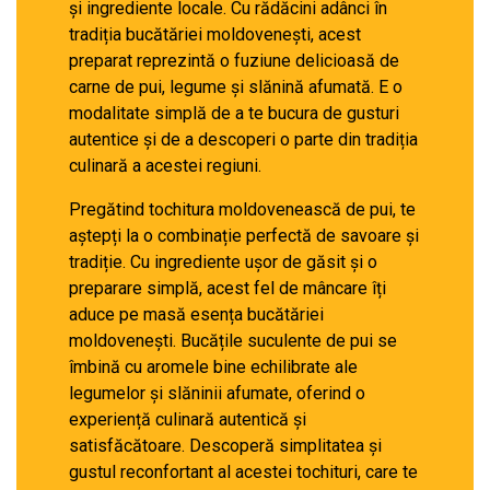
și ingrediente locale. Cu rădăcini adânci în
tradiția bucătăriei moldovenești, acest
preparat reprezintă o fuziune delicioasă de
carne de pui, legume și slănină afumată. E o
modalitate simplă de a te bucura de gusturi
autentice și de a descoperi o parte din tradiția
culinară a acestei regiuni.
Pregătind tochitura moldovenească de pui, te
aștepți la o combinație perfectă de savoare și
tradiție. Cu ingrediente ușor de găsit și o
preparare simplă, acest fel de mâncare îți
aduce pe masă esența bucătăriei
moldovenești. Bucățile suculente de pui se
îmbină cu aromele bine echilibrate ale
legumelor și slăninii afumate, oferind o
experiență culinară autentică și
satisfăcătoare. Descoperă simplitatea și
gustul reconfortant al acestei tochituri, care te