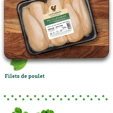
Filets de poulet