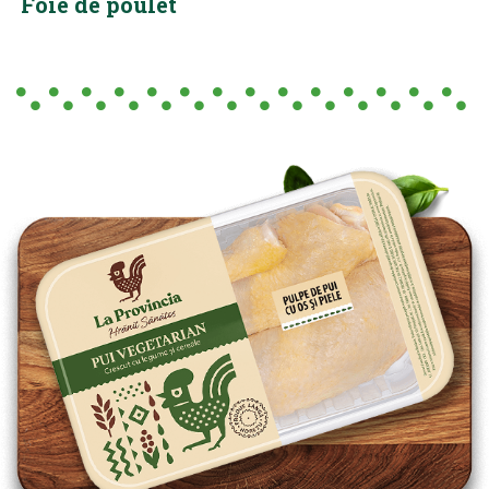
Foie de poulet