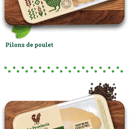
Pilons de poulet