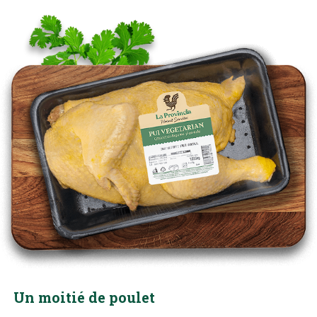
Un moitié de poulet