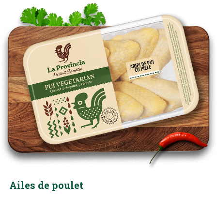
Ailes de poulet