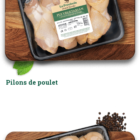
Pilons de poulet