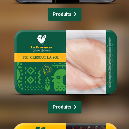
Produits
Produits