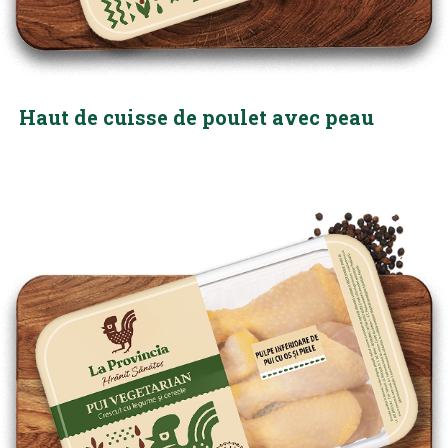
Haut de cuisse de poulet avec peau