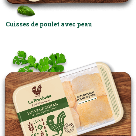
Cuisses de poulet avec peau