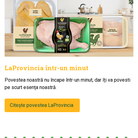
LaProvincia într-un minut
Povestea noastră nu încape într-un minut, dar îți va povesti
pe scurt esența noastră.
Citește povestea LaProvincia