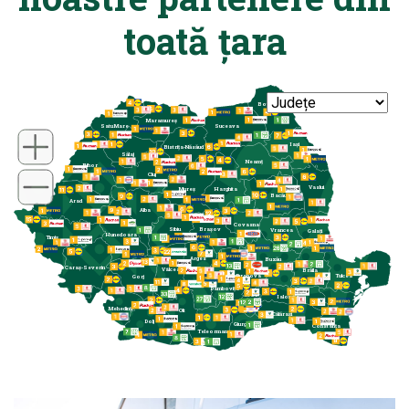
toată țara
Botoșani
Maramureș
Satu Mare
Suceava
Iași
Bistrița-Năsăud
Sălaj
Neamț
Bihor
Cluj
Vaslui
Mureș
Harghita
Bacău
Arad
Alba
Covasna
Sibiu
Brașov
Vrancea
Galați
Hunedoara
Timiș
Arges
Buzău
Caraș-Severin
Vâlcea
Brăila
Tulcea
Prahova
Gorj
Dâmbovița
Ilfov
Ialomița
București
Mehedinți
Olt
Călărași
Dolj
Giurgiu
Constanța
Teleorman