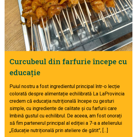
Curcubeul din farfurie începe cu
educație
Puiul nostru a fost ingredientul principal într-o lecție
colorată despre alimentație echilibrată La LaProvincia
credem că educația nutrițională începe cu gesturi
simple, cu ingrediente de calitate și cu farfurii care
îmbină gustul cu echilibrul. De aceea, am fost onorați
să fim partenerul principal al ediției a 7-a a atelierului
„Educație nutrițională prin ateliere de gătit”, […]