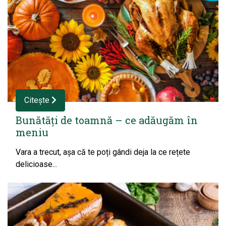
Citește
Bunătăți de toamnă – ce adăugăm în
meniu
Vara a trecut, așa că te poți gândi deja la ce rețete
delicioase...