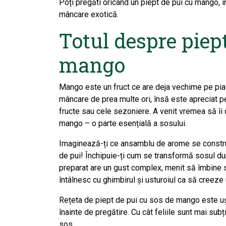
Poți pregăti oricând un piept de pui cu mango, 
mâncare exotică.
Totul despre piep
mango
Mango este un fruct ce are deja vechime pe piaț
mâncare de prea multe ori, însă este apreciat pen
fructe sau cele sezoniere. A venit vremea să îi da
mango – o parte esențială a sosului.
Imaginează-ți ce ansamblu de arome se constru
de pui! Închipuie-ți cum se transformă sosul du
preparat are un gust complex, menit să îmbine sp
întâlnesc cu ghimbirul și usturoiul ca să creeze
Rețeta de piept de pui cu sos de mango este ușo
înainte de pregătire. Cu cât feliile sunt mai subț
sos.