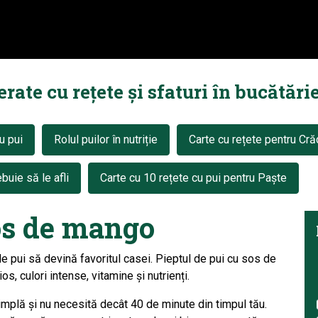
ate cu rețete și sfaturi în bucătărie
u pui
Rolul puilor în nutriție
Carte cu rețete pentru Cră
buie să le afli
Carte cu 10 rețete cu pui pentru Paște
sos de mango
e pui să devină favoritul casei. Pieptul de pui cu sos de
os, culori intense, vitamine și nutrienți.
mplă și nu necesită decât 40 de minute din timpul tău.