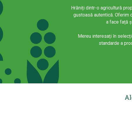
Hrăniți dintr-o agricultură pr
gustoasă autentică. Oferim 
a face față ș
Mereu interesați în selecți
standarde a pro
Al