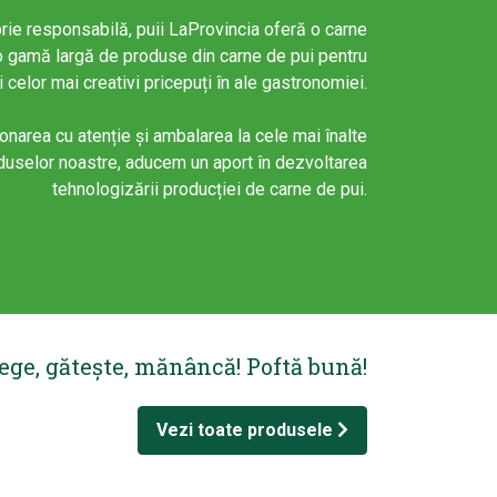
oprie responsabilă, puii LaProvincia oferă o carne
o gamă largă de produse din carne de pui pentru
i celor mai creativi pricepuți în ale gastronomiei.
onarea cu atenție și ambalarea la cele mai înalte
duselor noastre, aducem un aport în dezvoltarea
tehnologizării producției de carne de pui.
ege, gătește, mănâncă! Poftă bună!
Vezi toate produsele