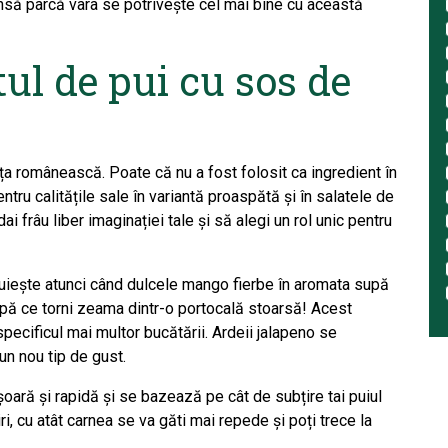
însă parcă vara se potrivește cel mai bine cu această
tul de pui cu sos de
a românească. Poate că nu a fost folosit ca ingredient în
tru calitățile sale în variantă proaspătă și în salatele de
i frâu liber imaginației tale și să alegi un rol unic pentru
iește atunci când dulcele mango fierbe în aromata supă
pă ce torni zeama dintr-o portocală stoarsă! Acest
ecificul mai multor bucătării. Ardeii jalapeno se
 un nou tip de gust.
ară și rapidă și se bazează pe cât de subțire tai puiul
iri, cu atât carnea se va găti mai repede și poți trece la