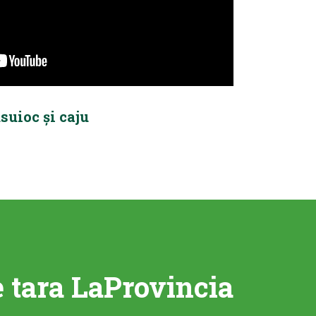
suioc și caju
e tara LaProvincia