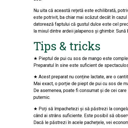
Nu uita că această rețetă este echilibrată, potriv
este potrivit, ba chiar mai scăzut decât în cazul
datorează faptului că gustul dulce este cel pr
la mixul dintre ardeii jalapenos și ghimbir. Sună 
Tips & tricks
★ Pieptul de pui cu sos de mango este complex, 
Preparatul în sine este suficient de spectacul
★ Acest preparat nu conține lactate, are o cantit
Mai exact, o porție de piept de pui cu sos de ma
De asemenea, poate fi consumat și de cei care 
puternic.
★ Poți să împachetezi și să păstrezi la congela
când ai strâns suficiente. Este posibil să obser
Dacă le păstrezi în acele pachețele, vei economi