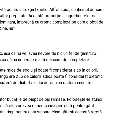
ită pentru întreaga familie. Altfel spus, conținutul de sare
 altor preparate. Această proporție a ingredientelor se
edominant, împreună cu aroma complexă pe care o obții de
bine, nu?
așa că nu vei avea nevoie de niciun fel de garnitură.
os ca să nu necesite o altă mâncare de completare.
ate mică de sodiu și poate fi considerat slab în calorii.
ngo are 255 de calorii, adică poate fi considerat dietetic.
suferă de diabet sau își doresc un sistem imunitar
tor bucățile de piept de pui rămase. Folosește-le atunci
vi că ele vor avea dimensiunea perfectă pentru gătit.
si timp pentru data viitoare când gătești această rețetă.