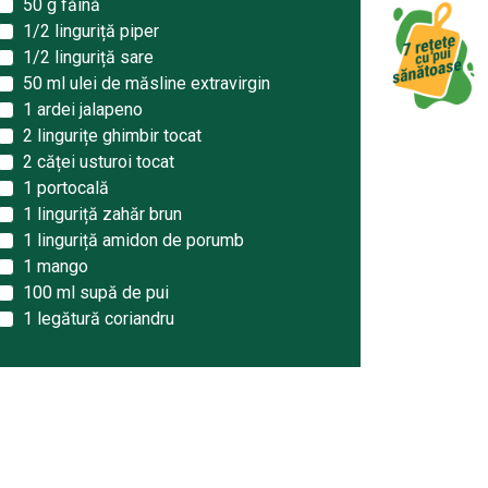
50 g făină
1/2 linguriță piper
1/2 linguriță sare
50 ml ulei de măsline extravirgin
1 ardei jalapeno
2 lingurițe ghimbir tocat
2 căței usturoi tocat
1 portocală
1 linguriță zahăr brun
1 linguriță amidon de porumb
1 mango
100 ml supă de pui
1 legătură coriandru