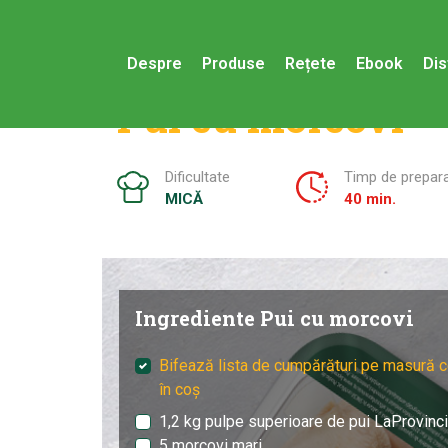
Despre
Produse
Rețete
Ebook
Dis
Pui cu morcovi
Dificultate
Timp de prepar
MICĂ
40 min.
Ingrediente Pui cu morcovi
Bifează lista de cumpărături pe masură c
în coș
1,2 kg pulpe superioare de pui LaProvinc
5 morcovi mari