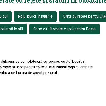
ate cu rețete și sfaturi în bucătărie
u pui
Rolul puilor în nutriție
Carte cu rețete pentru Cră
buie să le afli
Carte cu 10 rețete cu pui pentru Paște
or dulceag, ce completează cu succes gustul bogat al
ă rapid şi uşor, pentru că te-ai mai întâlnit deja cu ambele
entru a se bucura de acest preparat.