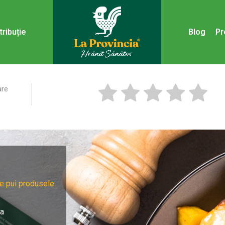
tribuție
Blog
Pr
are
e pui produsele
ia