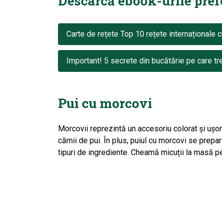
Descarcă ebook-urile prefer
Carte de rețete Top 10 rețete internaționale c
Important! 5 secrete din bucătărie pe care tre
Pui cu morcovi
Morcovii reprezintă un accesoriu colorat şi uş
cărnii de pui. În plus, puiul cu morcovi se prepar
tipuri de ingrediente. Cheamă micuții la masă p