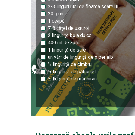
2-3 linguri ulei de floarea soarelui
20 g unt
1 ceapă
7-8 căței de usturoi
2 lingurițe boia dulce
400 ml de apă
1 linguriță de sare
un vârf de linguriță de piper alb
¼ linguriță de cimbru
½ linguriță de pătrunjel
½ linguriță de măghiran