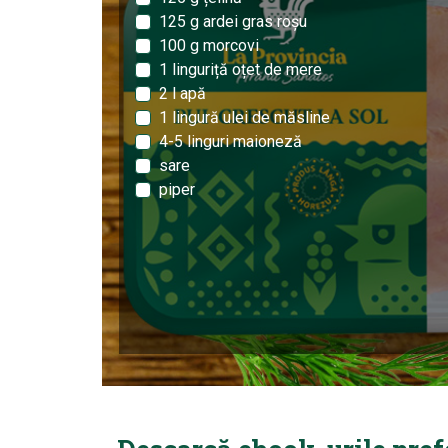
125 g ardei gras roșu
100 g morcovi
1 linguriță oțet de mere
2 l apă
1 lingură ulei de măsline
4-5 linguri maioneză
sare
piper