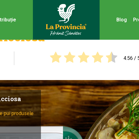
tribuție
Blog
Pr
ricciosa
4.56
/ 
icciosa
e pui produsele