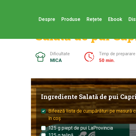
Despre
Produse
Rețete
Ebook
Dis
Salată de pui Cap
Dificultate
Timp de preparare
MICA
50 min.
Ingrediente Salată de pui Capr
Bifează lista de cumpărături pe masură c
în coș
125 g piept de pui LaProvincia
125 g țelină