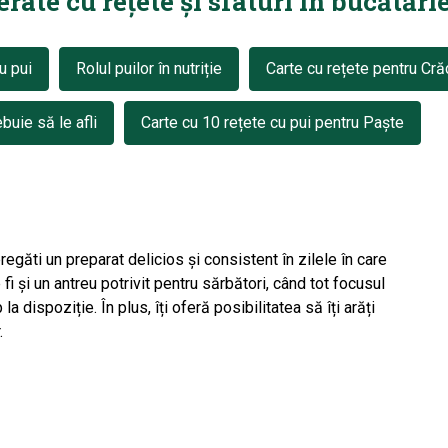
ate cu rețete și sfaturi în bucătărie
u pui
Rolul puilor în nutriție
Carte cu rețete pentru Cră
buie să le afli
Carte cu 10 rețete cu pui pentru Paște
egăti un preparat delicios și consistent în zilele în care
 fi și un antreu potrivit pentru sărbători, când tot focusul
la dispoziție. În plus, îți oferă posibilitatea să îți arăți
.