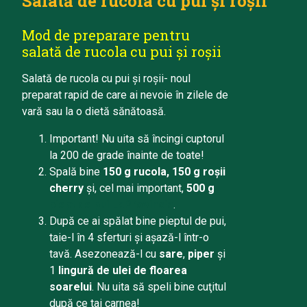
Salată de rucola cu pui și roșii
Mod de preparare pentru
salată de rucola cu pui și roșii
Salată de rucola cu pui și roșii- noul
preparat rapid de care ai nevoie în zilele de
vară sau la o dietă sănătoasă.
Important! Nu uita să încingi cuptorul
la 200 de grade înainte de toate!
Spală bine
150 g rucola
,
150 g roșii
cherry
şi, cel mai important,
5
00 g
piept de pui LaProvincia
.
După ce ai spălat bine
pieptul de pui
,
taie-l în 4 sferturi şi aşază-l într-o
tavă. Asezonează-l cu
sare
,
piper
şi
1
lingură de ulei de floarea
soarelui
. Nu uita să speli bine cuţitul
după ce tai carnea!