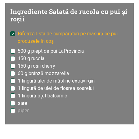
Ingrediente Salată de rucola cu pui și
roșii
Bifează lista de cumpărături pe masură ce pui
produsele în coș
500 g piept de pui LaProvincia
150 g rucola
150 g roșii cherry
60 g brânză mozzarella
1 lingură ulei de măsline extravirgin
1 lingură de ulei de floarea soarelui
1 lingură oțet balsamic
sare
piper