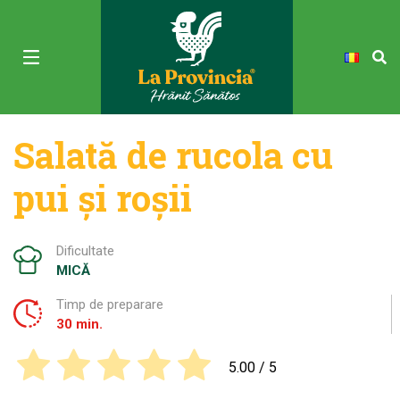
Salată de rucola cu
pui și roșii
Dificultate
MICĂ
Timp de preparare
30 min.
5.00
/ 5