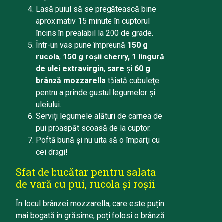
Lasă puiul să se pregătească bine
aproximativ 15 minute în cuptorul
încins în prealabil la 200 de grade.
Într-un vas pune împreună
150 g
rucola
,
150 g roşii cherry, 1 lingură
de ulei extravirgin
,
sare
şi
60 g
brânză mozzarella
tăiată cubuleţe
pentru a prinde gustul legumelor şi
uleiului.
Serviți legumele alături de carnea de
pui proaspăt scoasă de la cuptor.
Poftă bună şi nu uita să o împarţi cu
cei dragi!
Sfat de bucătar pentru salata
de vară cu pui, rucola și roșii
În locul brânzei mozzarella, care este puțin
mai bogată în grăsime, poți folosi o brânză