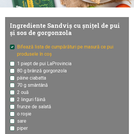
Ingrediente Sandviș cu șnițel de pui
și sos de gorgonzola
Bifează lista de cumpărături pe masură ce pui
produsele în coș
1 piept de pui LaProvincia
80 g brânză gorgonzola
pâine ciabatta
70 g smântână
2 ouă
2 linguri făină
frunze de salată
o roșie
sare
piper