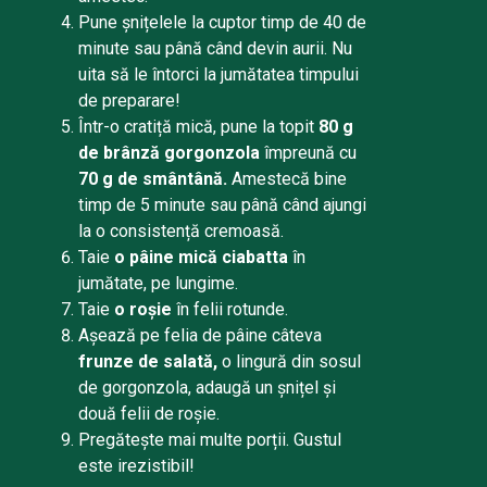
Pune șnițelele la cuptor timp de 40 de
minute sau până când devin aurii. Nu
uita să le întorci la jumătatea timpului
de preparare!
Într-o cratiță mică, pune la topit
80 g
de brânză gorgonzola
împreună cu
70 g de smântână.
Amestecă bine
timp de 5 minute sau până când ajungi
la o consistență cremoasă.
Taie
o pâine mică ciabatta
în
jumătate, pe lungime.
Taie
o roșie
în felii rotunde.
Așează pe felia de pâine câteva
frunze de salată,
o lingură din sosul
de gorgonzola, adaugă un șnițel și
două felii de roșie.
Pregătește mai multe porții. Gustul
este irezistibil!