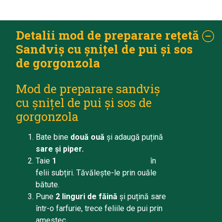
Detalii mod de preparare rețetă
Sandviș cu șnițel de pui și sos
de gorgonzola
Mod de preparare sandviș
cu șnițel de pui și sos de
gorgonzola
Bate bine
două ouă
și adaugă puțină
sare și piper.
Taie
1
piept de pui LaProvincia
în
felii subțiri. Tăvălește-le prin ouăle
bătute.
Pune
2 linguri de făină
și puțină sare
într-o farfurie, trece feliile de pui prin
amestec.