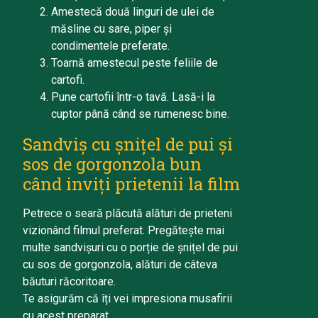
Amestecă două linguri de ulei de
măsline cu sare, piper și
condimentele preferate.
Toarnă amestecul peste feliile de
cartofi.
Pune cartofii într-o tavă. Lasă-i la
cuptor până când se rumenesc bine.
Sandviș cu șnițel de pui și
sos de gorgonzola bun
când inviți prietenii la film
Petrece o seară plăcută alături de prieteni
vizionând filmul preferat. Pregătește mai
multe sandvișuri cu o porție de șnițel de pui
cu sos de gorgonzola, alături de câteva
băuturi răcoritoare.
Te asigurăm că îți vei impresiona musafirii
cu acest preparat.