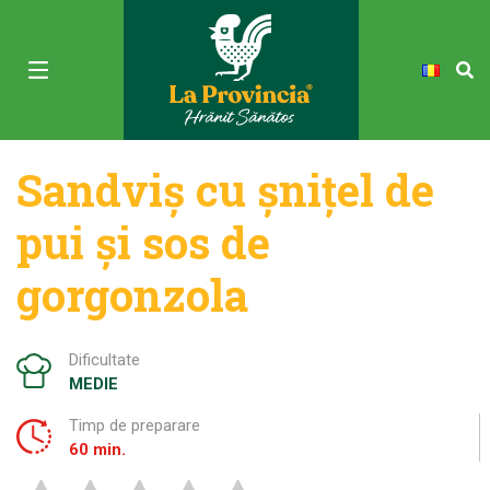
Sandviș cu șnițel de
pui și sos de
gorgonzola
Dificultate
MEDIE
Timp de preparare
60 min.