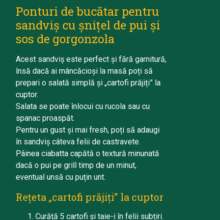
Ponturi de bucătar pentru
sandviș cu șnițel de pui și
sos de gorgonzola
Acest sandviș este perfect și fără garnitură,
însă dacă ai mâncăcioși la masă poți să
prepari o salată simplă și „cartofi prăjiți” la
cuptor.
Salata se poate înlocui cu rucola sau cu
spanac proaspăt.
Pentru un gust și mai fresh, poți să adaugi
în sandviș câteva felii de castravete.
Pâinea ciabatta capătă o textură minunată
dacă o pui pe grill timp de un minut,
eventual unsă cu puțin unt.
Rețeta „cartofi prăjiți” la cuptor
Curăță 5 cartofi și taie-i în felii subțiri.