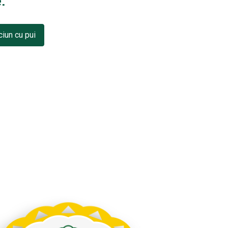
.
ciun cu pui