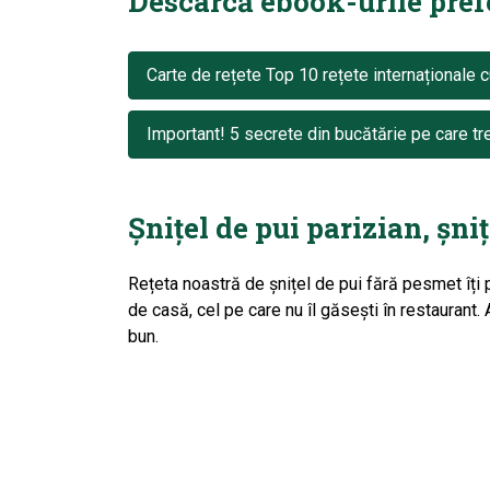
Descarcă ebook-urile prefer
Carte de rețete Top 10 rețete internaționale c
Important! 5 secrete din bucătărie pe care tre
Șnițel de pui parizian, șni
Rețeta noastră de șnițel de pui fără pesmet îți p
de casă, cel pe care nu îl găsești în restaurant
bun.