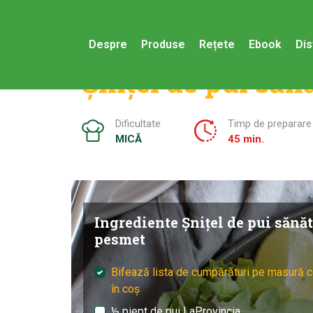
Despre
Produse
Rețete
Ebook
Dis
Șnițel de pui săn
Dificultate
Timp de preparare
MICĂ
45 min.
Ingrediente Șnițel de pui sănăt
pesmet
Bifează lista de cumpărături pe masură c
în coș
½ piept de pui LaProvincia