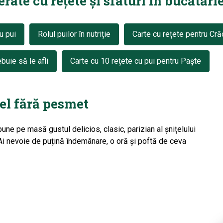
ate cu rețete și sfaturi în bucătărie
u pui
Rolul puilor în nutriție
Carte cu rețete pentru Cră
buie să le afli
Carte cu 10 rețete cu pui pentru Paște
țel fără pesmet
une pe masă gustul delicios, clasic, parizian al șnițelului
. Ai nevoie de puțină îndemânare, o oră și poftă de ceva