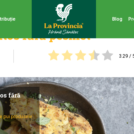
tribuție
Blog
Pr
ătos fără pesmet
3.29
/ 
os fără
e pui produsele