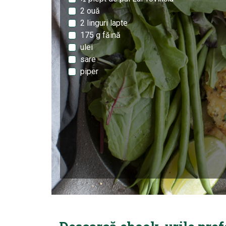
2 ouă
2 linguri lapte
175 g făină
ulei
sare
piper