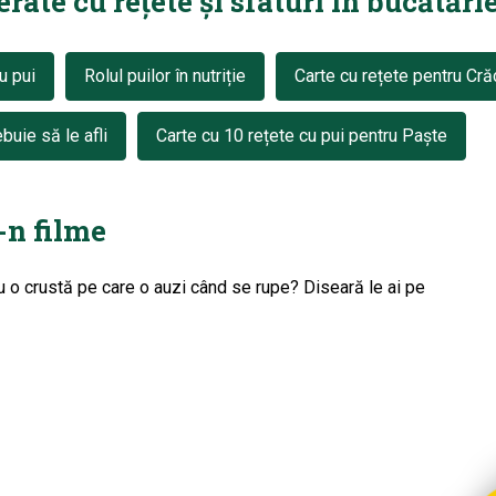
ate cu rețete și sfaturi în bucătărie
u pui
Rolul puilor în nutriție
Carte cu rețete pentru Cră
buie să le afli
Carte cu 10 rețete cu pui pentru Paște
-n filme
i cu o crustă pe care o auzi când se rupe? Diseară le ai pe