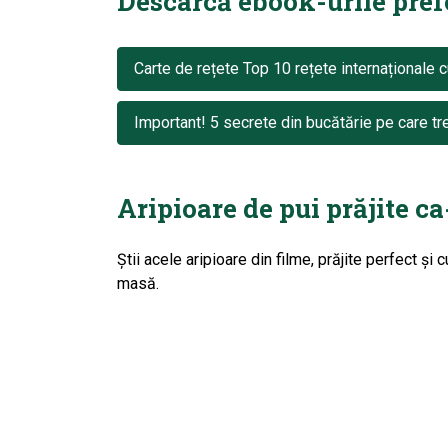
Descarcă ebook-urile prefer
Carte de rețete Top 10 rețete internaționale c
Important! 5 secrete din bucătărie pe care tre
Aripioare de pui prăjite ca
Ştii acele aripioare din filme, prăjite perfect ş
masă.