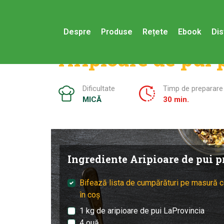
Despre
Produse
Rețete
Ebook
Dis
Aripioare de pui p
Dificultate
Timp de preparare
MICĂ
30 min.
Ingrediente Aripioare de pui pr
Bifează lista de cumpărături pe masură c
în coș
1 kg de aripioare de pui LaProvincia
4 ouă