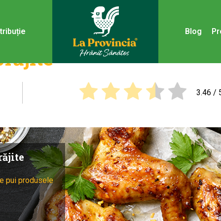
tribuție
Blog
Pr
răjite
3.46
/ 
ăjite
e pui produsele