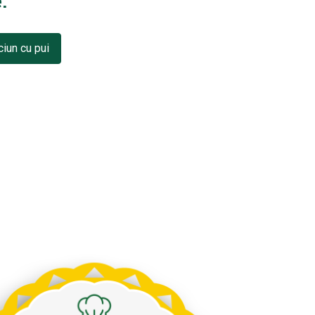
.
ciun cu pui