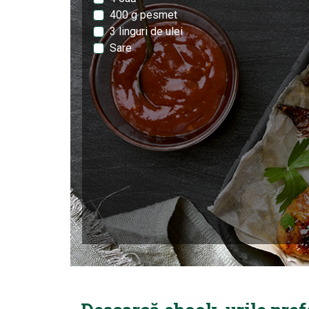
400 g pesmet
3 linguri de ulei
Sare