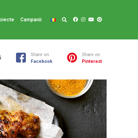
oiecte
Campanii
Share on
Share on
5
Facebook
Pinterest