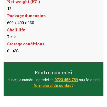
Net weight (KG.)
12
Package dimension
600 x 400 x 130
Shelf life
7 zile
Storage conditions
0 - 4°C
Pentru comenzi
sunați la numărul de telefon
0723 456 789
sau folosind
formularul de contact
.