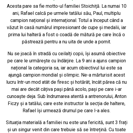
Acesta pare sa fie motto-ul familiei Stoichiță. La numai 10
ani, Rafael calcă pe urmele tatălui său, Paul, multiplu
campion național și internațional. Totul a început când a
văzut în casă numărul impresionant de cupe și medalii, iar
prima lui halteră a fost o coadă de mătură pe care încă o
păstrează pentru a nu uita de unde a pornit.
Nu se joacă în stradă cu ceilalți copii, își asumă obiective
pe care le urmărește cu îndârjire. La 9 ani a ajuns campion
național la categoria sa, iar acum obiectivul lui este sa
ajungă campion mondial și olimpic. Ne-a mărturisit acest
lucru într-un mod atât de firesc și hotărât, încât părea că nu
mai are decât câțiva pași până acolo, pași pe care i-ar
cunoaște deja. Sub îndrumarea atentă a antrenorului, Anton
Ficzy și a tatălui, care este instructor la secția de haltere,
Rafael își urmează drumul pe care l-a ales.
Situația materială a familiei nu este una fericită, sunt 3 frați
și un singur venit din care trebuie să se întrețină. Cu toate