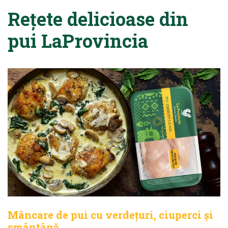
Rețete delicioase din
pui LaProvincia
Mâncare de pui cu verdețuri, ciuperci și
smântână