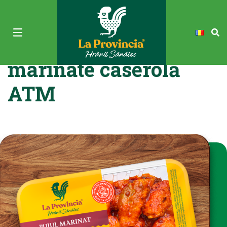
Aripioare de pui
marinate caserolă
ATM