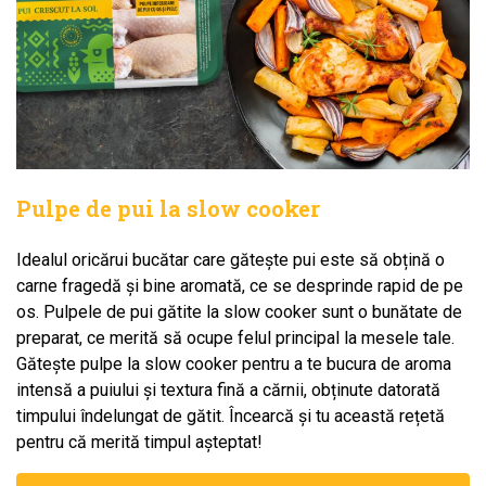
Pulpe de pui la slow cooker
Idealul oricărui bucătar care gătește pui este să obțină o
carne fragedă și bine aromată, ce se desprinde rapid de pe
os. Pulpele de pui gătite la slow cooker sunt o bunătate de
preparat, ce merită să ocupe felul principal la mesele tale.
Gătește pulpe la slow cooker pentru a te bucura de aroma
intensă a puiului și textura fină a cărnii, obținute datorată
timpului îndelungat de gătit. Încearcă și tu această rețetă
pentru că merită timpul așteptat!