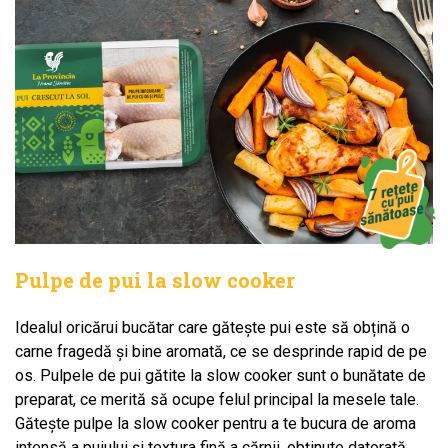
Pulpe de pui la slow cooker
Idealul oricărui bucătar care gătește pui este să obțină o
carne fragedă și bine aromată, ce se desprinde rapid de pe
os. Pulpele de pui gătite la slow cooker sunt o bunătate de
preparat, ce merită să ocupe felul principal la mesele tale.
Gătește pulpe la slow cooker pentru a te bucura de aroma
intensă a puiului și textura fină a cărnii, obținute datorată