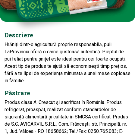
Descriere
Hrăniți dintr-o agricultură proprie responsabilă, puii
LaProvincia oferă o carne gustoasă autentică. Pieptul de
pui feliat pentru șnițel este ideal pentru cei foarte ocupați.
Acest tip de produs te ajută să economisești timp prețios,
fără a te lipsi de experiența minunată a unei mese copioase
în familie.
Păstrare
Produs clasa A. Crescut și sacrificat în România. Produs
refrigerat, proaspăt, realizat conform standardelor de
siguranță alimentară și calitate în SMCSA certificat. Produs
de S.C. AVICARVIL S.R.L., Com. Frâncești, str. Principală, nr.
1, Jud. Vâlcea - RO 18658662; Tel./Fax: 0250.765.083; E-