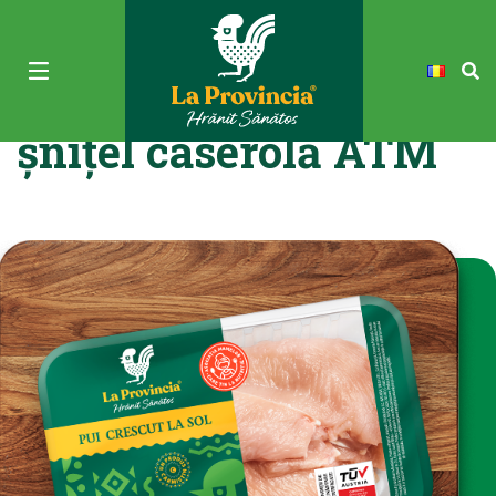
Piept de pui feliat
șnițel caserolă ATM