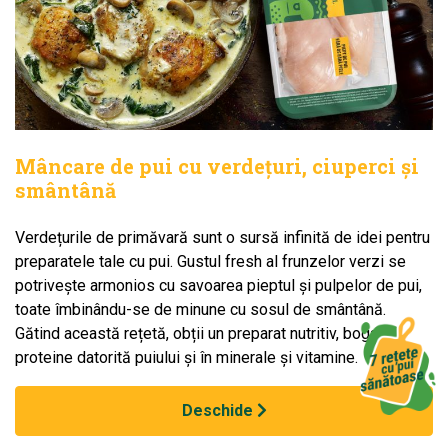
Mâncare de pui cu verdețuri, ciuperci și
smântână
Verdețurile de primăvară sunt o sursă infinită de idei pentru
preparatele tale cu pui. Gustul fresh al frunzelor verzi se
potrivește armonios cu savoarea pieptul și pulpelor de pui,
toate îmbinându-se de minune cu sosul de smântână.
Gătind această rețetă, obții un preparat nutritiv, bogat în
proteine datorită puiului și în minerale și vitamine.
Deschide