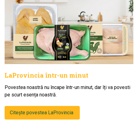
LaProvincia într-un minut
Povestea noastră nu încape într-un minut, dar îți va povesti
pe scurt esența noastră.
Citește povestea LaProvincia