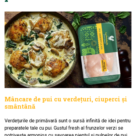
Mâncare de pui cu verdețuri, ciuperci și
smântână
Verdețurile de primăvară sunt o sursă infinită de idei pentru
preparatele tale cu pui. Gustul fresh al frunzelor verzi se
potrivește armonios cu savoarea pieptul și pulpelor de pui,