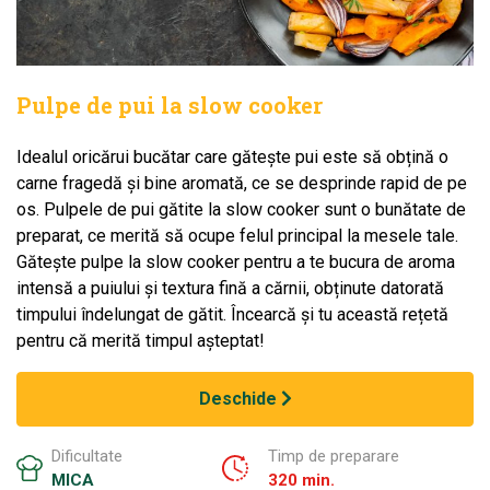
Pulpe de pui la slow cooker
Idealul oricărui bucătar care gătește pui este să obțină o
carne fragedă și bine aromată, ce se desprinde rapid de pe
os. Pulpele de pui gătite la slow cooker sunt o bunătate de
preparat, ce merită să ocupe felul principal la mesele tale.
Gătește pulpe la slow cooker pentru a te bucura de aroma
intensă a puiului și textura fină a cărnii, obținute datorată
timpului îndelungat de gătit. Încearcă și tu această rețetă
pentru că merită timpul așteptat!
Deschide
Dificultate
Timp de preparare
MICA
320 min.