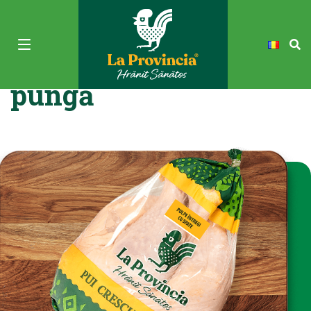
Pulpe de pui cu spate
pungă