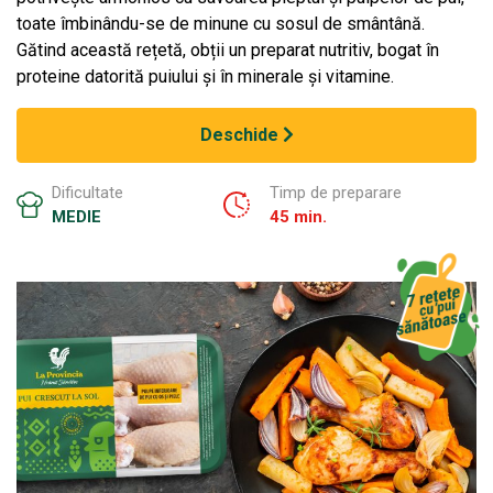
toate îmbinându-se de minune cu sosul de smântână.
Gătind această rețetă, obții un preparat nutritiv, bogat în
proteine datorită puiului și în minerale și vitamine.
Deschide
Dificultate
Timp de preparare
MEDIE
45 min.