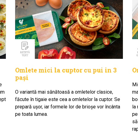
Omlete mici la cuptor cu pui in 3
O
pași
e
Mi
cum
O variantă mai sănătoasă a omletelor clasice,
ma
ept
făcute în tigaie este cea a omletelor la cuptor. Se
bo
prepară ușor, iar formele lor de brioșe vor încânta
la
pe toata lumea.
pe
să
ra