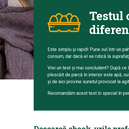
Testul 
diferen
Este simplu și rapid! Pune oul într-un pa
consum, dar dacă el se ridică la suprafața
Vrei un test și mai concludent? După ce î
plescăit de parcă în interior este apă, ou
și de aici provine sunetul provocat la agit
Recomandăm acest test în special în per
Descarcă ebook-urile prefer