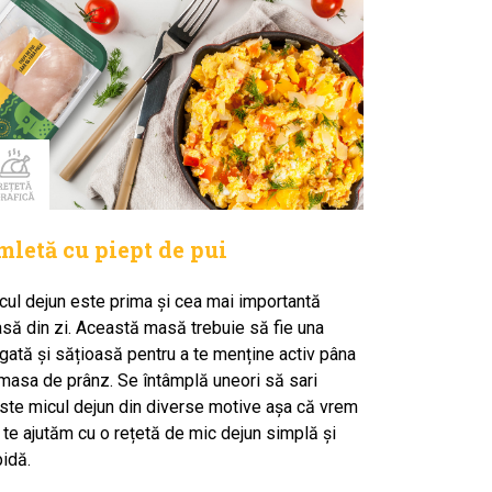
mletă cu piept de pui
cul dejun este prima și cea mai importantă
să din zi. Această masă trebuie să fie una
gată și sățioasă pentru a te menține activ pâna
 masa de prânz. Se întâmplă uneori să sari
ste micul dejun din diverse motive așa că vrem
 te ajutăm cu o rețetă de mic dejun simplă și
pidă.