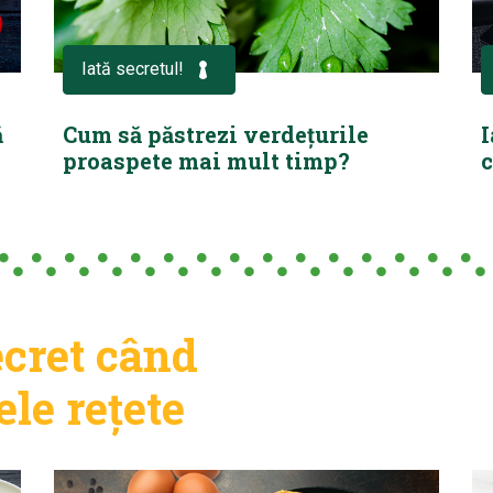
Iată secretul!
ă
Cum să păstrezi verdețurile
I
proaspete mai mult timp?
c
ecret când
le rețete