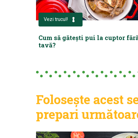
Vezi trucul!
Cum să gătești pui la cuptor făr
tavă?
Folosește acest s
prepari următoare