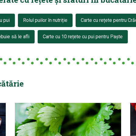
u pui
Rolul puilor în nutriție
Carte cu rețete pentru Cră
buie să le afli
Carte cu 10 rețete cu pui pentru Paște
cătărie