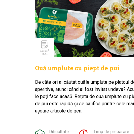
Ouă umplute cu piept de pui
De câte ori ai căutat ouăle umplute pe platoul d
aperitive, atunci când ai fost invitat undeva? A
le poți face acasă. Rețeta de ouă umplute cu pi
de pui este rapidă și se califică printre cele mai
ușoare articole de gen.
Dificultate
Timp de preparare