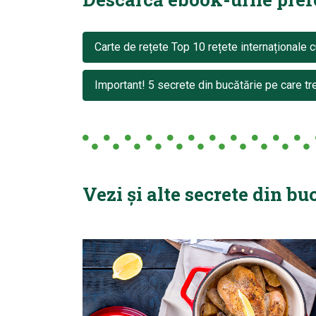
Carte de rețete Top 10 rețete internaționale c
Important! 5 secrete din bucătărie pe care tre
Vezi și alte secrete din bu