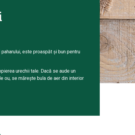
i
l paharului, este proaspăt și bun pentru
opierea urechii tale. Dacă se aude un
de ou, se mărește bula de aer din interior
.