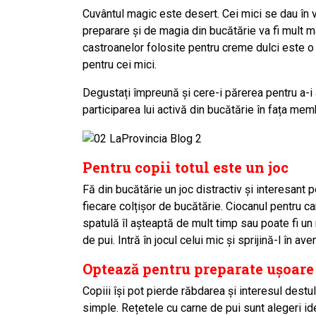
Cuvântul magic este desert. Cei mici se dau în vâ
preparare și de magia din bucătărie va fi mult m
castroanelor folosite pentru creme dulci este o
pentru cei mici.
Degustați împreună și cere-i părerea pentru a-i
participarea lui activă din bucătărie în fața memb
Pentru copii totul este un joc
Fă din bucătărie un joc distractiv și
interesant
pe
fiecare colțișor de bucătărie. Ciocanul pentru c
spatulă îl așteaptă de mult timp sau poate fi un 
de pui. Intră în jocul celui mic și sprijină-l în a
Optează pentru preparate ușoare 
Copiii
își pot pierde răbdarea și interesul destul
simple. Rețetele cu carne de pui sunt alegeri i