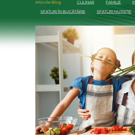
Articole Blog
CULINAR
FAMILIE
I
SFATURI ÎN BUCĂTĂRIE
SFATURI NUTRIȚIE