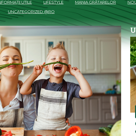
NFORMAȚII UTILE
LIFESTYLE
MANIA GRĂTARELOR
NOU
UNCATEGORIZED @RO
U