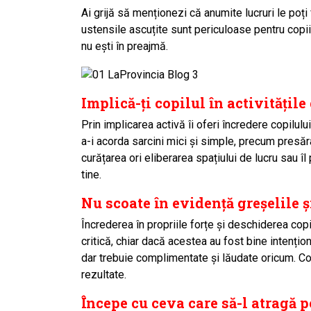
Ai grijă să menționezi că anumite lucruri le poți 
ustensile ascuțite sunt periculoase pentru copii
nu ești în preajmă.
Implică-ți copilul în activitățile
Prin implicarea activă îi oferi încredere copilul
a-i acorda sarcini mici și simple, precum presăr
curățarea ori eliberarea spațiului de lucru sau îl
tine.
Nu scoate în evidență greșelile ș
Încrederea în propriile forțe și deschiderea cop
critică, chiar dacă acestea au fost bine intențion
dar trebuie complimentate și lăudate oricum. C
rezultate.
Începe cu ceva care să-l atragă p