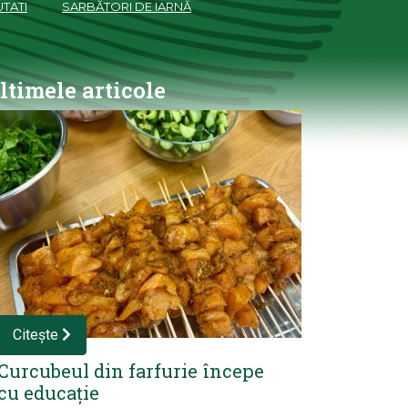
TATI
SARBĂTORI DE IARNĂ
ltimele articole
Citește
Curcubeul din farfurie începe
cu educație