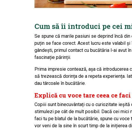
Cum să îi introduci pe cei m
Se spune că marile pasiuni se deprind încă din c
puțin se face corect. Acest lucru este valabil ș
gândești, primul contact cu bucătăria l-ai avut în
fascinație părinții.
Prima impresie contează, așa că introducerea cel
să trezească dorința de a repeta experiența. Iată
dau târcoale în bucătărie.
Explică cu voce tare ceea ce faci
Copiii
sunt binecuvântați cu o curiozitate ieșită
stimulezi pe cât de mult posibil. Dacă cei mici nu
faci tu pe blatul de la bucătărie, spune cu voce t
vor veni de la sine în scurt timp de la inițierea d