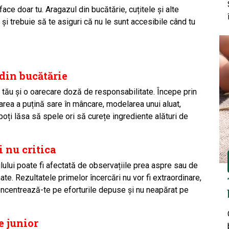
face doar tu. Aragazul din bucătărie, cuțitele și alte
 și trebuie să te asiguri că nu
le
sunt accesibile când tu
 din bucătărie
ui tău și o oarecare doză de responsabilitate. Începe prin
area a puțină sare în mâncare, modelarea unui aluat,
 poți lăsa să spele ori să curețe ingrediente alături de
i nu critica
ilului poate fi afectată de observațiile prea aspre sau de
ate. Rezultatele primelor încercări nu vor fi extraordinare,
oncentrează-te pe eforturile depuse și nu neapărat pe
e junior