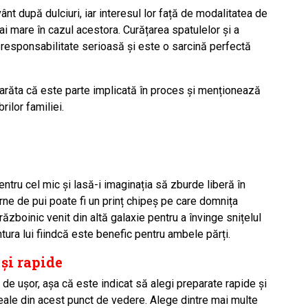
nt după dulciuri, iar interesul lor față de modalitatea de
ai mare în cazul acestora. Curățarea spatulelor și a
 responsabilitate serioasă și este o sarcină perfectă
 arăta că este parte implicată în proces și menționează
rilor familiei.
ntru cel mic și lasă-i imaginația să zburde liberă în
arne de pui poate fi un prinț chipeș pe care domnița
războinic venit din altă galaxie pentru a învinge snițelul
ventura lui fiindcă este benefic pentru ambele părți.
și rapide
 de ușor, așa că este indicat să alegi preparate rapide și
deale din acest punct de vedere. Alege
dintre
mai multe