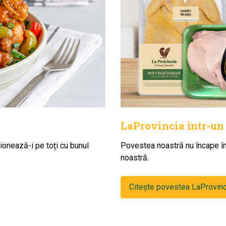
LaProvincia într-un
ionează-i pe toți cu bunul
Povestea noastră nu încape înt
noastră.
Citește povestea LaProvin