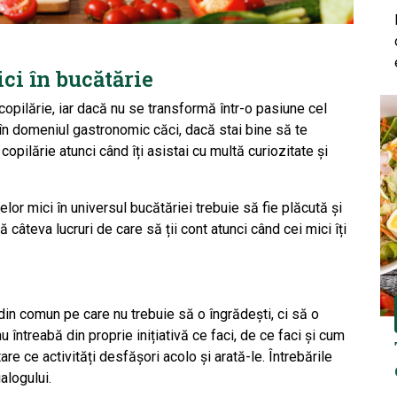
ici în bucătărie
opilărie, iar dacă nu se transformă într-o pasiune cel
i în domeniul gastronomic căci, dacă stai bine să te
 copilărie atunci când îți asistai cu multă curiozitate și
or mici în universul bucătăriei trebuie să fie plăcută și
 câteva lucruri de care să ții cont atunci când cei mici îți
 din comun pe care nu trebuie să o îngrădești, ci să o
 întreabă din proprie inițiativă ce faci, de ce faci și cum
are ce activități desfășori acolo și arată-le. Întrebările
ialogului.