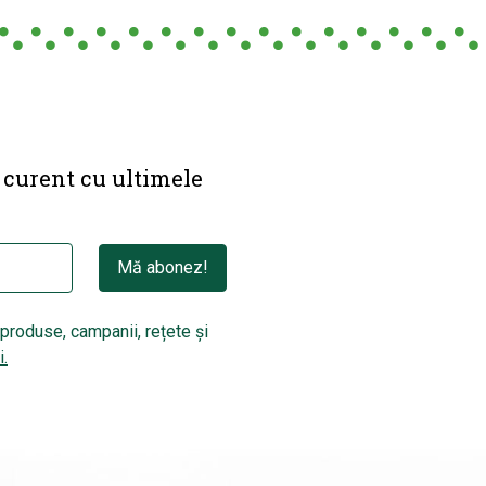
a curent cu ultimele
Mă abonez!
produse, campanii, rețete și
i.