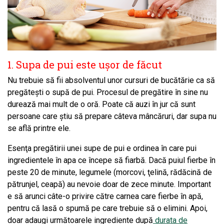
1. Supa de pui este uşor de făcut
Nu trebuie să fii absolventul unor cursuri de bucătărie ca să
pregăteşti o supă de pui. Procesul de pregătire în sine nu
durează mai mult de o oră. Poate că auzi în jur că sunt
persoane care ştiu să prepare câteva mâncăruri, dar supa nu
se află printre ele.
Esenţa pregătirii unei supe de pui e ordinea în care pui
ingredientele în apa ce începe să fiarbă. Dacă puiul fierbe în
peste 20 de minute, legumele (morcovi, ţelină, rădăcină de
pătrunjel, ceapă) au nevoie doar de zece minute. Important
e să arunci câte-o privire către carnea care fierbe în apă,
pentru că lasă o spumă pe care trebuie să o elimini. Apoi,
doar adaugi următoarele ingrediente după
durata de