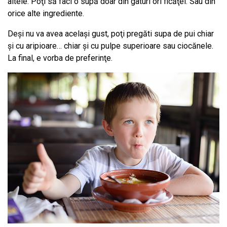
altele. Poţi să faci o supă doar din gâturi ori ficăţei. Sau din
orice alte ingrediente.
Deşi nu va avea acelaşi gust, poţi pregăti supa de pui chiar
şi cu aripioare… chiar şi cu pulpe superioare sau ciocănele.
La final, e vorba de preferinţe.