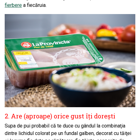
fierbere
a fiecăruia.
2. Are (aproape) orice gust îţi doreşti
Supa de pui probabil că te duce cu gândul la combinaţia
dintre lichidul colorat pe un fundal galben, decorat cu tăiţei