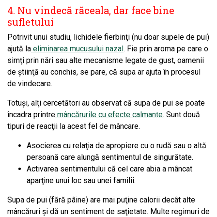
4. Nu vindecă răceala, dar face bine
sufletului
Potrivit unui studiu, lichidele fierbinţi (nu doar supele de pui)
ajută la
eliminarea mucusului nazal
. Fie prin aroma pe care o
simţi prin nări sau alte mecanisme legate de gust, oamenii
de ştiinţă au conchis, se pare, că supa ar ajuta în procesul
de vindecare.
Totuşi, alţi cercetători au observat că supa de pui se poate
încadra printre
mâncărurile cu efecte calmante
. Sunt două
tipuri de reacţii la acest fel de mâncare.
Asocierea cu relaţia de apropiere cu o rudă sau o altă
persoană care alungă sentimentul de singurătate.
Activarea sentimentului că cel care abia a mâncat
aparţine unui loc sau unei familii.
Supa de pui (fără pâine) are mai puţine calorii decât alte
mâncăruri şi dă un sentiment de saţietate. Multe regimuri de