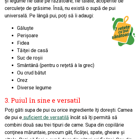
şi legume fie date pe răzătoare, fie tăiate, acoperite de
cerculeţe de grăsime. Însă, nu există o supă de pui
universală. Pe lângă pui, poţi să îi adaugi:
Găluşte
Perişoare
Fidea
Tăiţei de casă
Suc de roşii
Smântână (pentru o reţetă à la grec)
Ou crud bătut
Orez
Diverse legume
3. Puiul în sine e versatil
Poţi găti supa de pui cu orice ingrediente îţi doreşti. Carnea
de pui e
suficient de versatilă
încât să îţi permită să
combini două sau trei tipuri de carne. Supa din copilărie
conţinea măruntaie, precum gât, ficăţei, spate, gheare şi