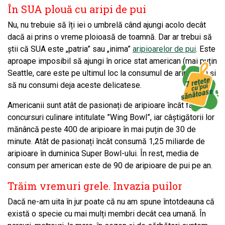
În SUA plouă cu aripi de pui
Nu, nu trebuie să îți iei o umbrelă când ajungi acolo decât
dacă ai prins o vreme ploioasă de toamnă. Dar ar trebui să
știi că SUA este „patria” sau „inima”
aripioarelor de pui
. Este
aproape imposibil să ajungi în orice stat american (mai puțin
Seattle, care este pe ultimul loc la consumul de aripioare) și
să nu consumi deja aceste delicatese.
Americanii sunt atât de pasionați de aripioare încât fac
concursuri culinare intitulate ”Wing Bowl”, iar câștigătorii lor
mănâncă peste 400 de aripioare în mai puțin de 30 de
minute. Atât de pasionați încât consumă 1,25 miliarde de
aripioare în duminica Super Bowl-ului. În rest, media de
consum per american este de 90 de aripioare de pui pe an.
Trăim vremuri grele. Invazia puilor
Dacă ne-am uita în jur poate că nu am spune întotdeauna că
există o specie cu mai mulți membri decât cea umană. În