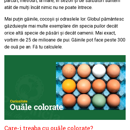
parcuri, metrouri, la mare, în sezon și de sărbători suntem
atât de mulți încât nimic nu ne poate întrece.
Mai puțin găinile, cocoșii și odraslele lor. Globul pământesc
găzduiește mai multe exemplare din specia puilor decât
orice altă specie de păsări și decât oamenii. Mai exact,
vorbim de 25 de milioane de pui. Găinile pot face peste 300
de ouă pe an. Fă tu calculele.
Care-i treaba cu ouăle colorate?