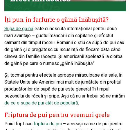
Îți pun în farfurie o găină înăbușită?
Supa de găină
este cunoscută internațional pentru două
mari avantaje – gustul mâncării din copilărie și efectul
calmant din timpul răcelii. Românii o știu ca supă de pui sau
de găină și o pregătesc cu iscusință de fiecare dată când
cineva din familie răcește. Și americanii apelează la ciorba
de găină pe care o numesc „găină înăbușită”.
Și, tocmai pentru efectele aproape miraculoase ale sale, în
Statele Unite ale Americii mai mult de jumătate din profitul
producătorilor de supă de pui este generat în timpul
sezonului de răceli și gripe. Așa că nu ar trebui să ne mirăm
de ce e supa de pui atât de populară
.
Friptura de pui pentru vremuri grele
Puiul fript sau
friptura de pui
– aceeași carne de pui pentru