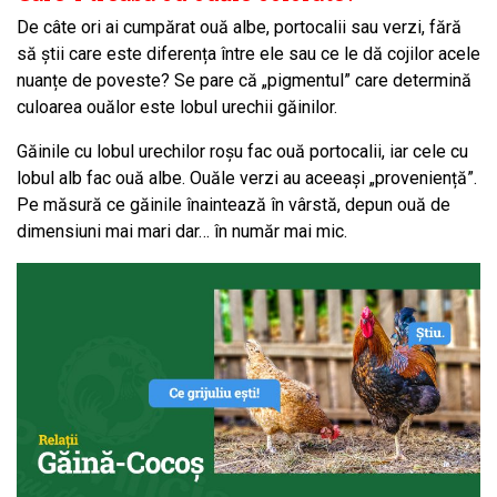
De câte ori ai cumpărat ouă albe, portocalii sau verzi, fără
să știi care este diferența între ele sau ce le dă cojilor acele
nuanțe de poveste? Se pare că „pigmentul” care determină
culoarea ouălor este lobul urechii găinilor.
Găinile cu lobul urechilor roșu fac ouă portocalii, iar cele cu
lobul alb fac ouă albe. Ouăle verzi au aceeași „proveniență”.
Pe măsură ce găinile înaintează în vârstă, depun ouă de
dimensiuni mai mari dar… în număr mai mic.