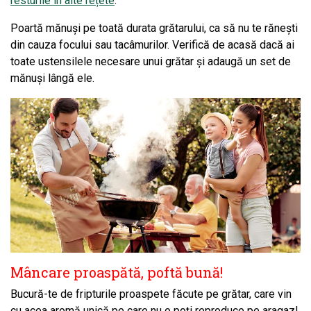
resturile în alte rețete
.
Poartă mănuși pe toată durata grătarului, ca să nu te rănești
din cauza focului sau tacâmurilor. Verifică de acasă dacă ai
toate ustensilele necesare unui grătar și adaugă un set de
mănuși lângă ele.
Mâncare proaspătă, poftă bună!
Bucură-te de fripturile proaspete făcute pe grătar, care vin
cu acea aromă unică pe care nu o poți reproduce pe aragaz!