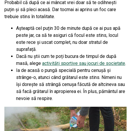
Probabil că după ce ai mâncat vrei doar să te odihnești
puțin și să pleci acasă. Dar tocmai ai aprins un foc care
trebuie stins în totalitate.
Așteaptă cel puțin 30 de minute după ce ai pus apă
peste jar, ca să te asiguri că focul este stins, locul
este rece și uscat complet, nu doar stratul de
suprafață.
Dacă nu știi cum te poți bucura de timpul de după
masă, alege
activități sportive sau jocuri de societate
.
Ia de acasă o pungă specială pentru cenușă și
strânge-o, atunci când grătarul este stins. Nimeni nu
își dorește să strângă cenușa făcută de altcineva sau
să facă grătarul în apropierea ei. În plus, pământul are
nevoie să respire.