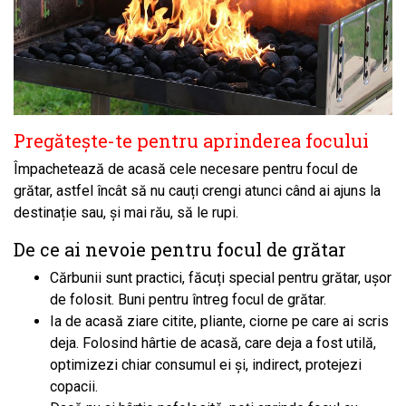
Pregătește-te pentru aprinderea focului
Împachetează de acasă cele necesare pentru focul de
grătar, astfel încât să nu cauți crengi atunci când ai ajuns la
destinație sau, și mai rău, să le rupi.
De ce ai nevoie pentru focul de grătar
Cărbunii sunt practici, făcuți special pentru grătar, ușor
de folosit. Buni pentru întreg focul de grătar.
Ia de acasă ziare citite, pliante, ciorne pe care ai scris
deja. Folosind hârtie de acasă, care deja a fost utilă,
optimizezi chiar consumul ei și, indirect, protejezi
copacii.