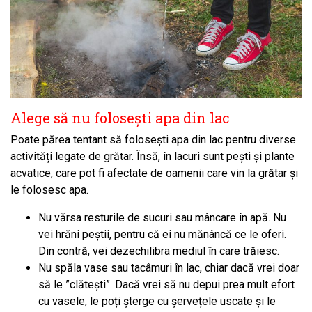
Alege să nu folosești apa din lac
Poate părea tentant să folosești apa din lac pentru diverse
activități legate de grătar. Însă, în lacuri sunt pești și plante
acvatice, care pot fi afectate de oamenii care vin la grătar și
le folosesc apa.
Nu vărsa resturile de sucuri sau mâncare în apă. Nu
vei hrăni peștii, pentru că ei nu mănâncă ce le oferi.
Din contră, vei dezechilibra mediul în care trăiesc.
Nu spăla vase sau tacâmuri în lac, chiar dacă vrei doar
să le ”clătești”. Dacă vrei să nu depui prea mult efort
cu vasele, le poți șterge cu șervețele uscate și le