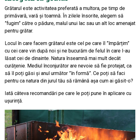
Grătarul este activitatea preferată a multora, pe timp de
primăvară, vară și toamnă. În zilele însorite, alegem să
”fugim” către o pădure, malul unui lac sau un alt loc amenajat
pentru grătar.
Locul în care facem grătarul este cel pe care îl ”împărțim”
cu cei care vin după noi și ne bucurăm de felul în care l-au
lăsat cei de dinainte. Natura înseamnă mai mult decât
curățenie. Mediul înconjurător are nevoie să fie protejat, ca
să îl poți găsi și anul următor ”în formă”. Ce poți să faci
pentru ca natura din jurul tău să rămână așa cum ai găsit-o?
Iată câteva recomandări pe care le poți pune în aplicare cu
ușurință.