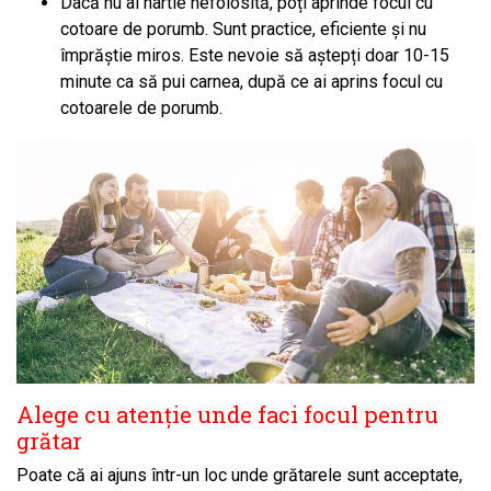
Dacă nu ai hârtie nefolosită, poți aprinde focul cu
cotoare de porumb. Sunt practice, eficiente și nu
împrăștie miros. Este nevoie să aștepți doar 10-15
minute ca să pui carnea, după ce ai aprins focul cu
cotoarele de porumb.
Alege cu atenție unde faci focul pentru
grătar
Poate că ai ajuns într-un loc unde grătarele sunt acceptate,