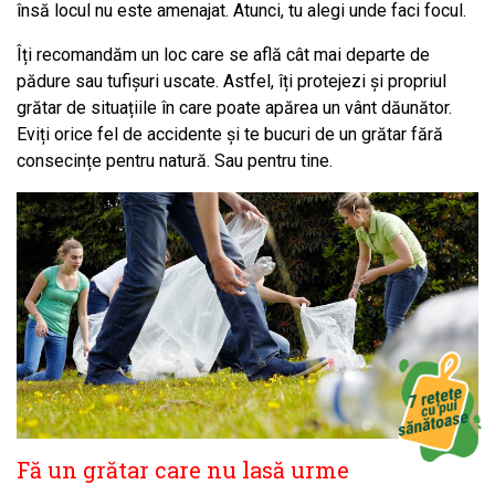
însă locul nu este amenajat. Atunci, tu alegi unde faci focul.
Îți recomandăm un loc care se află cât mai departe de
pădure sau tufișuri uscate. Astfel, îți protejezi și propriul
grătar de situațiile în care poate apărea un vânt dăunător.
Eviți orice fel de accidente și te bucuri de un grătar fără
consecințe pentru natură. Sau pentru tine.
Fă un grătar care nu lasă urme