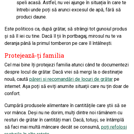
speli acasă. Astfel, nu vei ajunge în situația în care te
întrebi unde poți să arunci excesul de apă, fără să
produci daune.
Este politicos ca, după grătar, să strângi tot gunoiul produs
și să îl iei cu tine. Dacă îl ții în portbagaj, mirosul nu te va
deranja până la primul tomberon pe care îl întâlnești.
Protejează-ți familia
Cel mai bine îți protejezi familia atunci când te documentezi
despre locul de grătar. Dacă vrei să mergi la o destinație
nouă, caută
păreri și recomandări de locuri de grătar
pe
internet. Așa poți să eviți anumite situații care nu țin doar de
confort.
Cumpără produsele alimentare în cantitățile care știi să se
vor mânca. Deși nu ne dorim, mulți dintre noi rămânem cu
resturi de grătar în cantități mari. Dacă, totuși, se întâmplă
să faci mai multă mâncare decât se consumă,
poți refolosi