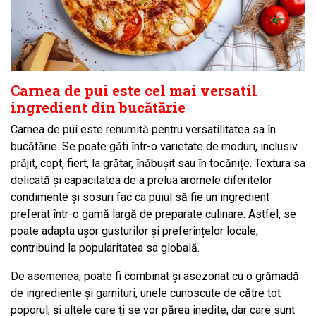
Carnea de pui este cel mai versatil
ingredient din bucătărie
Carnea de pui este renumită pentru versatilitatea sa în
bucătărie. Se poate găti într-o varietate de moduri, inclusiv
prăjit, copt, fiert, la grătar, înăbușit sau în tocănițe. Textura sa
delicată și capacitatea de a prelua aromele diferitelor
condimente și sosuri fac ca puiul să fie un ingredient
preferat într-o gamă largă de preparate culinare. Astfel, se
poate adapta ușor gusturilor și preferințelor locale,
contribuind la popularitatea sa globală.
De asemenea, poate fi combinat și asezonat cu o grămadă
de ingrediente și garnituri, unele cunoscute de către tot
poporul, și altele care ți se vor părea inedite, dar care sunt