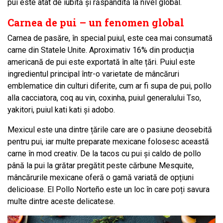
pui este atât de iubită și răspândită la nivel global.
Carnea de pui – un fenomen global
Carnea de pasăre, în special puiul, este cea mai consumată
carne din Statele Unite. Aproximativ 16% din producția
americană de pui este exportată în alte țări. Puiul este
ingredientul principal într-o varietate de mâncăruri
emblematice din culturi diferite, cum ar fi supa de pui, pollo
alla cacciatora, coq au vin, coxinha, puiul generalului Tso,
yakitori, puiul kati kati și adobo.
Mexicul este una dintre țările care are o pasiune deosebită
pentru pui, iar multe preparate mexicane folosesc această
carne în mod creativ. De la tacos cu pui și caldo de pollo
până la pui la grătar pregătit peste cărbune Mesquite,
mâncărurile mexicane oferă o gamă variată de opțiuni
delicioase. El Pollo Norteño este un loc în care poți savura
multe dintre aceste delicatese.