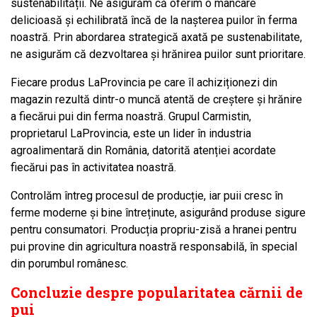
sustenabilității. Ne asigurăm că oferim o mâncare
delicioasă și echilibrată încă de la nașterea puilor în ferma
noastră. Prin abordarea strategică axată pe sustenabilitate,
ne asigurăm că dezvoltarea și hrănirea puilor sunt prioritare.
Fiecare produs LaProvincia pe care îl achiziționezi din
magazin rezultă dintr-o muncă atentă de creștere și hrănire
a fiecărui pui din ferma noastră. Grupul Carmistin,
proprietarul LaProvincia, este un lider în industria
agroalimentară din România, datorită atenției acordate
fiecărui pas în activitatea noastră.
Controlăm întreg procesul de producție, iar puii cresc în
ferme moderne și bine întreținute, asigurând produse sigure
pentru consumatori. Producția propriu-zisă a hranei pentru
pui provine din agricultura noastră responsabilă, în special
din porumbul românesc.
Concluzie despre popularitatea cărnii de
pui