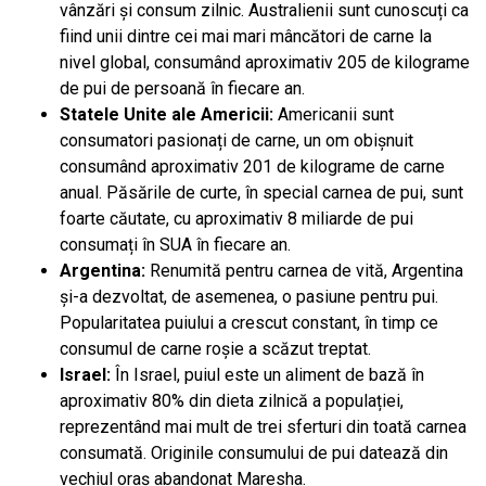
vânzări și consum zilnic. Australienii sunt cunoscuți ca
fiind unii dintre cei mai mari mâncători de carne la
nivel global, consumând aproximativ 205 de kilograme
de pui de persoană în fiecare an.
Statele Unite ale Americii:
Americanii sunt
consumatori pasionați de carne, un om obișnuit
consumând aproximativ 201 de kilograme de carne
anual. Păsările de curte, în special carnea de pui, sunt
foarte căutate, cu aproximativ 8 miliarde de pui
consumați în SUA în fiecare an.
Argentina:
Renumită pentru carnea de vită, Argentina
și-a dezvoltat, de asemenea, o pasiune pentru pui.
Popularitatea puiului a crescut constant, în timp ce
consumul de carne roșie a scăzut treptat.
Israel:
În Israel, puiul este un aliment de bază în
aproximativ 80% din dieta zilnică a populației,
reprezentând mai mult de trei sferturi din toată carnea
consumată. Originile consumului de pui datează din
vechiul oraș abandonat Maresha.