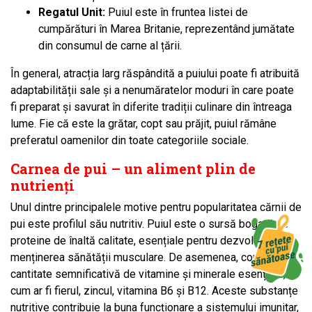
Regatul Unit:
Puiul este în fruntea listei de
cumpărături în Marea Britanie, reprezentând jumătate
din consumul de carne al țării.
În general, atracția larg răspândită a puiului poate fi atribuită
adaptabilității sale și a nenumăratelor moduri în care poate
fi preparat și savurat în diferite tradiții culinare din întreaga
lume. Fie că este la grătar, copt sau prăjit, puiul rămâne
preferatul oamenilor din toate categoriile sociale.
Carnea de pui – un aliment plin de
nutrienți
Unul dintre principalele motive pentru popularitatea cărnii de
pui este profilul său nutritiv. Puiul este o sursă bogată de
proteine de înaltă calitate, esențiale pentru dezvoltarea și
menținerea sănătății musculare. De asemenea, conține o
cantitate semnificativă de vitamine și minerale esențiale,
cum ar fi fierul, zincul, vitamina B6 și B12. Aceste substanțe
nutritive contribuie la buna funcționare a sistemului imunitar,