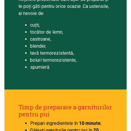
le poți găti pentru orice ocazie. Ca ustensile,
ai nevoie de:
cuțit,
tocător de lemn,
castroane,
blender,
tavă termorezistentă,
boluri termorezistente,
spumieră.
Timp de preparare a garniturilor
pentru pui
Prepari ingredientele în
10 minute
;
Gătești garniturile pentru pui în
20