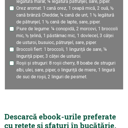
legătură mărar, ¼ legătură pătrunjel, sare, piper.
Orez aromat: 1 cană orez, 1 ceapă mică, 2 ouă, ½
cană brânză Cheddar, ¼ cană de unt, 1 ½ legătură
de pătrunjel, 1 ½ cană de lapte, sare, piper.
Piure de legume: ¼ conopidă, 2 morcovi, 1 broccoli
mic, ½ țelină, 1 păstârnac mic, 1 dovlecel, 3 căței
de usturoi, busuioc, pătrunjel, sare, piper.
Broccoli fiert: 1 broccoli, 1 linguriță de sare, ¼
linguriță piper, 3 căței de usturoi.
Roșii și struguri: 8 roșii cherry, 8 boabe de struguri
albi, ulei, sare, piper, o linguriță de miere, 1 lingură
de suc de roșii, 2 linguri de pesmet.
Descarcă ebook-urile preferate
cu rețete și sfaturi în bucătărie.