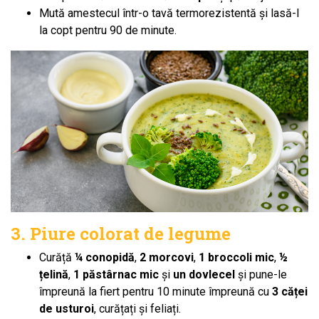
Mută amestecul într-o tavă termorezistentă și lasă-l
la copt pentru 90 de minute.
3. Piure colorat de legume
Curăță
¼ conopidă
,
2 morcovi
,
1 broccoli mic
,
½
țelină
,
1 păstârnac mic
și
un dovlecel
și pune-le
împreună la fiert pentru 10 minute împreună cu
3 căței
de usturoi
, curățați și feliați.