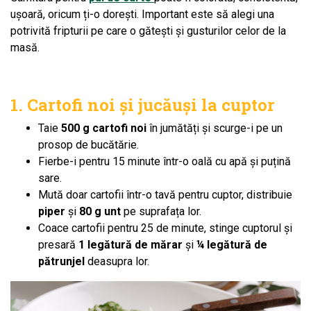
ușoară, oricum ți-o dorești. Important este să alegi una
potrivită fripturii pe care o gătești și gusturilor celor de la
masă.
1. Cartofi noi și jucăuși la cuptor
Taie
500 g cartofi noi
în jumătăți și scurge-i pe un
prosop de bucătărie.
Fierbe-i pentru 15 minute într-o oală cu apă și puțină
sare.
Mută doar cartofii într-o tavă pentru cuptor, distribuie
piper
și
80 g unt
pe suprafața lor.
Coace cartofii pentru 25 de minute, stinge cuptorul și
presară
1 legătură de mărar
și
¼ legătură de
pătrunjel
deasupra lor.