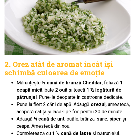
2. Orez atât de aromat încât își
schimbă culoarea de emoție
Mărunțește
½ cană de brânză Cheddar
, feliază
1
ceapă mică
, bate
2 ouă
și toacă
1 ½ legătură de
pătrunjel
. Pune-le deoparte în castroane dedicate.
Pune la fiert 2 căni de apă. Adaugă
orezul,
amestecă,
acoperă catița și lasă-l pe foc pentru 20 de minute.
Adaugă
¼ cană de unt
, ouăle, brânza,
sare
,
piper
și
ceapa. Amestecă din nou.
Completează cu
1 ½ cană de lapte
și pătrunjelul.