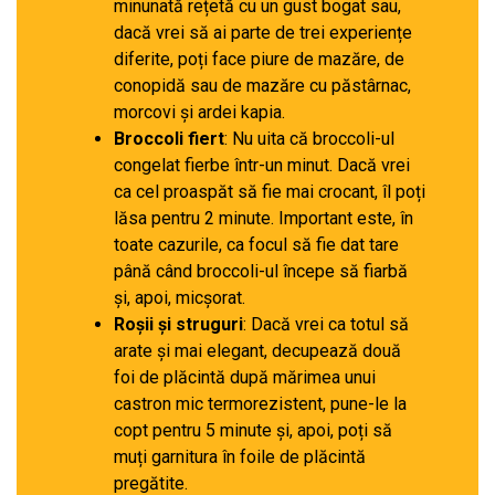
minunată rețetă cu un gust bogat sau,
dacă vrei să ai parte de trei experiențe
diferite, poți face piure de mazăre, de
conopidă sau de mazăre cu păstârnac,
morcovi și ardei kapia.
Broccoli fiert
: Nu uita că broccoli-ul
congelat fierbe într-un minut. Dacă vrei
ca cel proaspăt să fie mai crocant, îl poți
lăsa pentru 2 minute. Important este, în
toate cazurile, ca focul să fie dat tare
până când broccoli-ul începe să fiarbă
și, apoi, micșorat.
Roșii și struguri
: Dacă vrei ca totul să
arate și mai elegant, decupează două
foi de plăcintă după mărimea unui
castron mic termorezistent, pune-le la
copt pentru 5 minute și, apoi, poți să
muți garnitura în foile de plăcintă
pregătite.