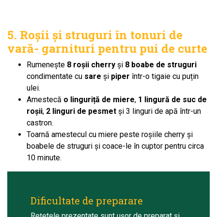
5. Roșii și struguri în tonuri de
vară- garnituri pentru pui de curte
Rumenește
8 roșii cherry
și
8 boabe de struguri
condimentate cu
sare
și
piper
într-o tigaie cu puțin
ulei.
Amestecă
o linguriță de miere
,
1 lingură de suc de
roșii
,
2 linguri de pesmet
și 3 linguri de apă într-un
castron.
Toarnă amestecul cu miere peste roșiile cherry și
boabele de struguri și coace-le în cuptor pentru circa
10 minute.
Dificultate de preparare
Rețetele prezentate sunt ușor de preparat și