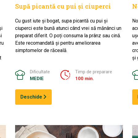
Supă picantă cu pui și ciuperci
N
Cu gust iute și bogat, supa picantă cu pui și
No
și
ciuperci este bună atunci când vrei să mănânci un
ac
i
preparat diferit. O poți consuma la prânz sau cină.
uș
ru
Este recomandată și pentru ameliorarea
av
simptomelor de răceală.
cr
t
și
Dificultate
Timp de preparare
MEDIE
100 min.
Deschide