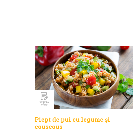
Piept de pui cu legume și
couscous