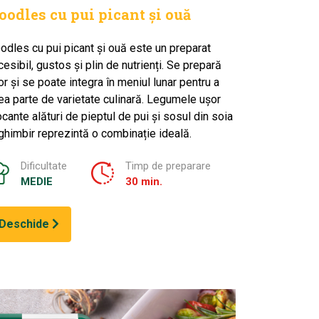
oodles cu pui picant și ouă
odles cu pui picant și ouă este un preparat
cesibil, gustos și plin de nutrienți. Se prepară
or și se poate integra în meniul lunar pentru a
ea parte de varietate culinară. Legumele ușor
ocante alături de pieptul de pui și sosul din soia
 ghimbir reprezintă o combinație ideală.
Dificultate
Timp de preparare
MEDIE
30 min.
Deschide