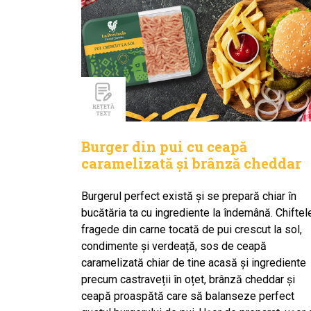
Burger din pui cu ceapă
caramelizată și brânză cheddar
Burgerul perfect există și se prepară chiar în
bucătăria ta cu ingrediente la îndemână. Chiftel
fragede din carne tocată de pui crescut la sol,
condimente și verdeață, sos de ceapă
caramelizată chiar de tine acasă și ingrediente
precum castraveții în oțet, brânză cheddar și
ceapă proaspătă care să balanseze perfect