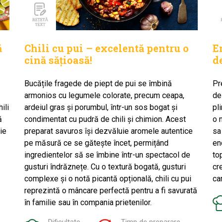
ă
Chili cu pui – excelentă pentru o
E
cină sățioasă!
d
Bucățile fragede de piept de pui se îmbină
Pr
armonios cu legumele colorate, precum ceapa,
de
ili
ardeiul gras și porumbul, într-un sos bogat și
pl
ă
condimentat cu pudră de chili și chimion. Acest
o 
ie
preparat savuros își dezvăluie aromele autentice
sa
pe măsură ce se gătește încet, permițând
en
ingredientelor să se îmbine într-un spectacol de
to
gusturi îndrăznețe. Cu o textură bogată, gusturi
cr
complexe și o notă picantă opțională, chili cu pui
ca
reprezintă o mâncare perfectă pentru a fi savurată
în familie sau în compania prietenilor.