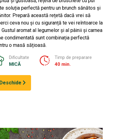
pidă și gustoasă, rețeta de bruschete cu pui
te soluția perfectă pentru un brunch sănătos și
ănitor. Prepară această rețetă dacă vrei să
cerci ceva nou și cu siguranță te vei reîntoarce la
. Gustul aromat al legumelor și al pâinii și carnea
ne condimentată sunt combinația perfectă
ntru o masă sățioasă.
Dificultate
Timp de preparare
MICĂ
40 min.
Deschide