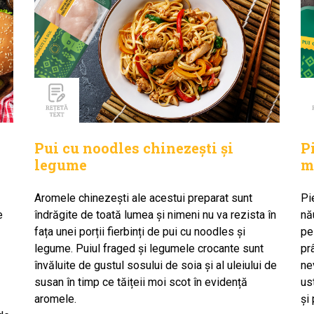
Pui cu noodles chinezești și
P
legume
m
Aromele chinezești ale acestui preparat sunt
Pi
e
îndrăgite de toată lumea și nimeni nu va rezista în
nă
fața unei porții fierbinți de pui cu noodles și
pe
legume. Puiul fraged și legumele crocante sunt
pr
învăluite de gustul sosului de soia și al uleiului de
ne
susan în timp ce tăițeii moi scot în evidență
us
aromele.
și