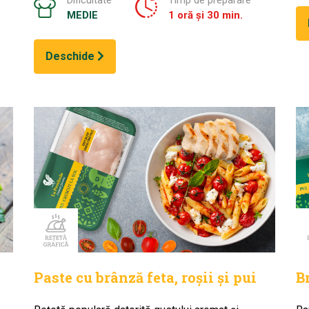
Dificultate
Timp de preparare
MEDIE
1 oră și 30 min.
Deschide
Paste cu brânză feta, roșii și pui
B