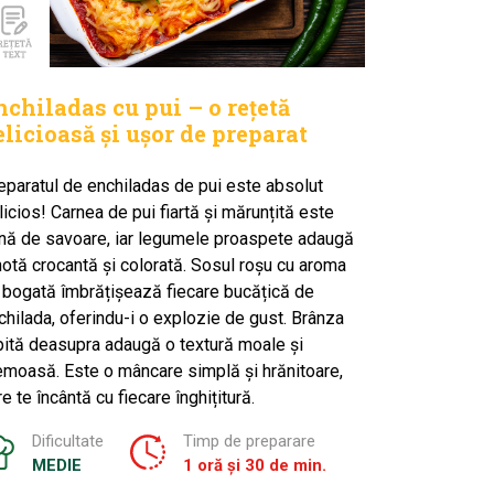
nchiladas cu pui – o rețetă
elicioasă și ușor de preparat
eparatul de enchiladas de pui este absolut
licios! Carnea de pui fiartă și mărunțită este
ină de savoare, iar legumele proaspete adaugă
notă crocantă și colorată. Sosul roșu cu aroma
 bogată îmbrățișează fiecare bucățică de
chilada, oferindu-i o explozie de gust. Brânza
pită deasupra adaugă o textură moale și
emoasă. Este o mâncare simplă și hrănitoare,
re te încântă cu fiecare înghițitură.
Dificultate
Timp de preparare
MEDIE
1 oră și 30 de min.