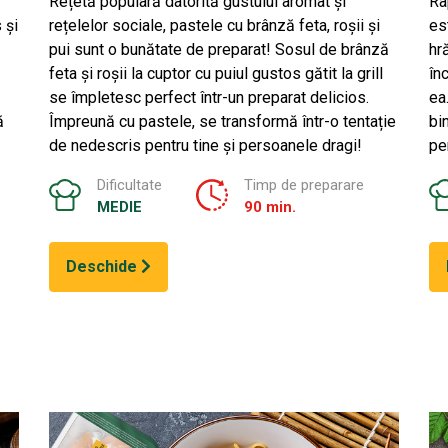
Rețetă populară datorită gustului aromat și
Ra
 și
rețelelor sociale, pastele cu brânză feta, roșii și
es
pui sunt o bunătate de preparat! Sosul de brânză
hr
feta și roșii la cuptor cu puiul gustos gătit la grill
în
se împletesc perfect într-un preparat delicios.
ea
ă
Împreună cu pastele, se transformă într-o tentație
bi
de nedescris pentru tine și persoanele dragi!
pe
Dificultate
Timp de preparare
MEDIE
90 min.
Deschide