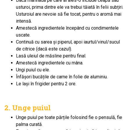
Dacă marinada pe care ai ales-o include ceapă sau
usturoi, prima dintre ele va trebui tăiată în felii subțiri.
Usturoiul are nevoie să fie tocat, pentru o aromă mai
intensă.
Amestecă ingredientele începând cu condimentele
uscate.
Continuă cu sarea și piperul, apoi iaurtul/vinul/sucul
de citrice (dacă este cazul).
Lasă uleiul de măsline pentru final.
Amestecă ingredientele cu mâna.
Ungi puiul cu ele.
Înfășori bucățile de carne în folie de aluminiu.
Le lași în frigider pentru 2 ore.
2. Unge puiul
Unge puiul pe toate părțile folosind fie o pensulă, fie
palma curată.