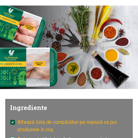
Ingrediente
Bifează lista de cumpărături pe masură ce pui
produsele în coș