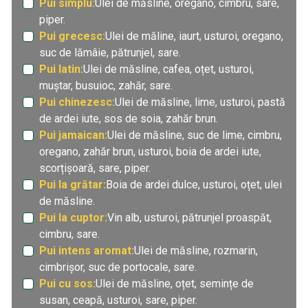
Pui simplu:
Ulei de măsline, oregano, cimbru, sare,
piper.
Pui grecesc:
Ulei de măline, iaurt, usturoi, oregano,
suc de lămâie, pătrunjel, sare.
Pui latin:
Ulei de măsline, cafea, oțet, usturoi,
muștar, busuioc, zahăr, sare.
Pui chinezesc:
Ulei de măsline, lime, usturoi, pastă
de ardei iute, sos de soia, zahăr brun.
Pui jamaican:
Ulei de măsline, suc de lime, cimbru,
oregano, zahăr brun, usturoi, boia de ardei iute,
scorțișoară, sare, piper.
Pui la grătar:
Boia de ardei dulce, usturoi, oțet, ulei
de măsline.
Pui la cuptor:
Vin alb, usturoi, pătrunjel proaspăt,
cimbru, sare.
Pui intens aromat:
Ulei de măsline, rozmarin,
cimbrișor, suc de portocale, sare.
Pui cu sos:
Ulei de măsline, oțet, semințe de
susan, ceapă, usturoi, sare, piper.