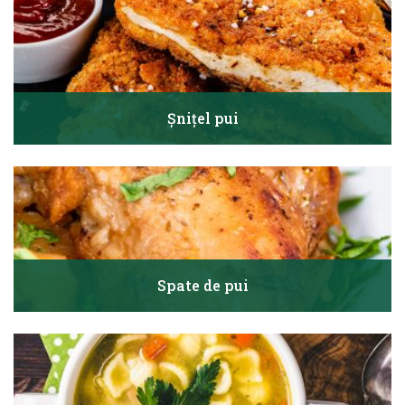
Șnițel pui
Spate de pui