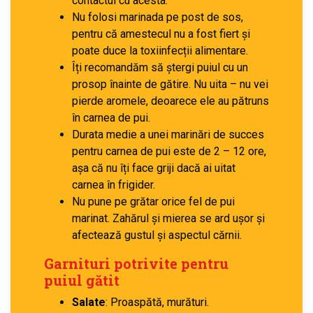
contactul cu acesta.
Nu folosi marinada pe post de sos,
pentru că amestecul nu a fost fiert și
poate duce la toxiinfecții alimentare.
Îți recomandăm să ștergi puiul cu un
prosop înainte de gătire. Nu uita – nu vei
pierde aromele, deoarece ele au pătruns
în carnea de pui.
Durata medie a unei marinări de succes
pentru carnea de pui este de 2 – 12 ore,
așa că nu îți face griji dacă ai uitat
carnea în frigider.
Nu pune pe grătar orice fel de pui
marinat. Zahărul și mierea se ard ușor și
afectează gustul și aspectul cărnii.
Garnituri potrivite pentru
puiul gătit
Salate
: Proaspătă, murături.