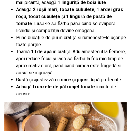
mai picantă, adaugă
1 linguriță de boia iute
.
Adaugă
2 roșii mari, tocate cubulețe
,
1 ardei gras
roșu, tocat cubulețe
și
1 lingură de pastă de
tomate
. Lasă-le să fiarbă până când se evaporă
lichidul și compoziția devine omogenă.
Pune bucățile de pui în cratiță și rumenește-le ușor pe
toate părțile.
Toarnă
1 l de apă
în cratiță. Adu amestecul la fierbere,
apoi reduce focul și lasă să fiarbă la foc mic timp de
aproximativ o oră, până când carnea este fragedă și
sosul se îngroașă.
Gustă și ajustează cu
sare și piper
după preferințe.
Adaugă
frunzele de pătrunjel tocate
înainte de
servire.