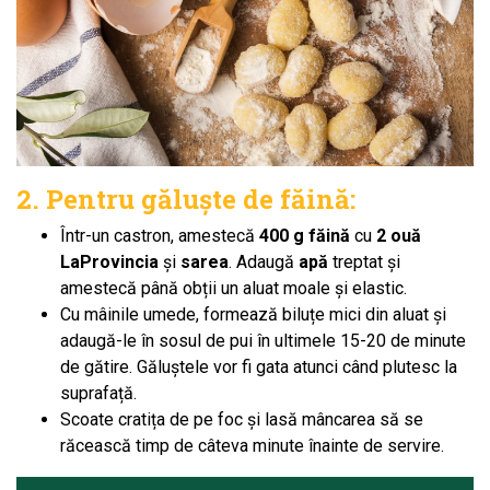
2. Pentru găluște de făină:
Într-un castron, amestecă
400 g făină
cu
2 ouă
LaProvincia
și
sarea
. Adaugă
apă
treptat și
amestecă până obții un aluat moale și elastic.
Cu mâinile umede, formează biluțe mici din aluat și
adaugă-le în sosul de pui în ultimele 15-20 de minute
de gătire. Găluștele vor fi gata atunci când plutesc la
suprafață.
Scoate cratița de pe foc și lasă mâncarea să se
răcească timp de câteva minute înainte de servire.