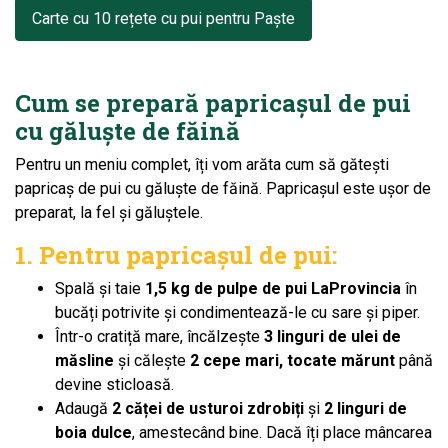
Carte cu 10 rețete cu pui pentru Paște
Cum se prepară papricașul de pui
cu găluște de făină
Pentru un meniu complet, îți vom arăta cum să gătești
papricaș de pui cu găluște de făină. Papricașul este ușor de
preparat, la fel și găluștele.
1. Pentru papricașul de pui:
Spală și taie
1,5 kg de pulpe de pui
LaProvincia
în
bucăți potrivite și condimentează-le cu sare și piper.
Într-o cratiță mare, încălzește
3 linguri de ulei de
măsline
și călește
2 cepe mari, tocate mărunt
până
devine sticloasă.
Adaugă
2 căței de usturoi zdrobiți
și
2 linguri de
boia dulce
, amestecând bine. Dacă îți place mâncarea