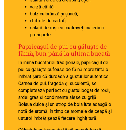
varză călită,
bulz cu brânză și șuncă,
chiftele de cartofi,
salată de roșii și castraveți cu ierburi
proaspete.
Papricașul de pui cu găluște de
făină, bun până la ultima bucată
În inima bucătăriei tradiționale, papricașul de
pui cu găluște pufoase de făină reprezintă o
îmbrățișare călduroasă a gusturilor autentice.
Carnea de pui, fragedă și suculentă, se
completează perfect cu gustul bogat de roșii,
ardei gras și condimente alese cu grijă.
Boiaua dulce și un strop de boia iute adaugă o
notă de aromă, în timp ce aromele de ceapă și
usturoi îmbrățișează fiecare înghițitură.
Găluștele pufoase de făină completează