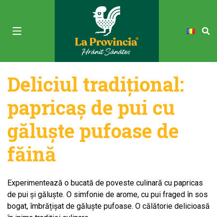
Deliciul tradițional:
papricaș de pui cu
găluște pufoase de
făină
Experimentează o bucată de poveste culinară cu papricas
de pui și găluște. O simfonie de arome, cu pui fraged în sos
bogat, îmbrățișat de găluște pufoase. O călătorie delicioasă