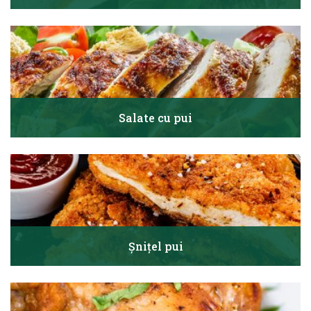
Salate cu pui
Șnițel pui