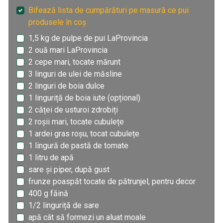
Bifează lista de cumpărături pe masură ce pui
produsele în coș
1,5 kg de pulpe de pui LaProvincia
2 ouă mari LaProvincia
2 cepe mari, tocate mărunt
3 linguri de ulei de măsline
2 linguri de boia dulce
1 linguriță de boia iute (opțional)
2 căței de usturoi zdrobiți
2 roșii mari, tocate cubulețe
1 ardei gras roșu, tocat cubulețe
1 lingură de pastă de tomate
1 litru de apă
sare și piper, după gust
frunze poaspăt tocate de pătrunjel, pentru decor
400 g făină
1/2 linguriță de sare
apă cât să formezi un aluat moale