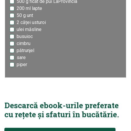
500 g ficat de pui LaProvincia
200 ml lapte
50 g unt
2 căței usturoi
ulei măsline
busuioc
cimbru
pătrunjel
sare
piper
Descarcă ebook-urile preferate
cu rețete și sfaturi în bucătărie.