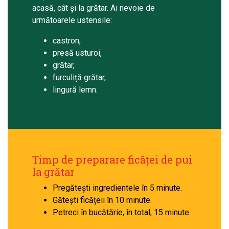
acasă, cât și la grătar. Ai nevoie de
următoarele ustensile:
castron,
presă usturoi,
grătar,
furculiță grătar,
lingură lemn.
Timp de preparare ficăței de pui
la grătar
Pregătești ingredientele în 5 minute.
Gătești ficățeii în 10 minute.
Petreci în bucătărie, în total, 15 minute.