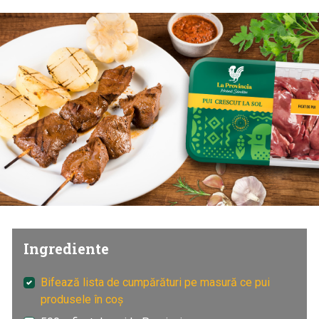
Ingrediente
Bifează lista de cumpărături pe masură ce pui
produsele în coș