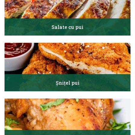
Salate cu pui
Șnițel pui