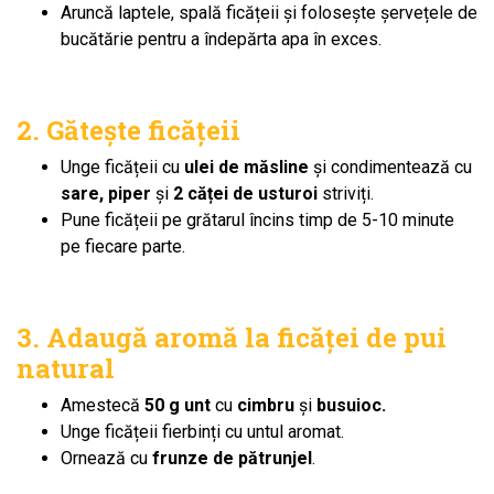
Aruncă laptele, spală ficățeii și folosește șervețele de
bucătărie pentru a îndepărta apa în exces.
2. Gătește ficățeii
Unge ficățeii cu
ulei de măsline
și condimentează cu
sare, piper
și
2 căței de usturoi
striviți.
Pune ficățeii pe grătarul încins timp de 5-10 minute
pe fiecare parte.
3. Adaugă aromă la ficăței de pui
natural
Amestecă
50 g unt
cu
cimbru
și
busuioc.
Unge ficățeii fierbinți cu untul aromat.
Ornează cu
frunze de pătrunjel
.