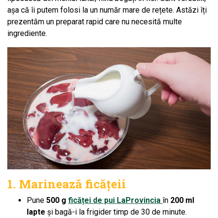
așa că îi putem folosi la un număr mare de rețete. Astăzi îți
prezentăm un preparat rapid care nu necesită multe
ingrediente.
1. Marinează ficățeii
Pune
500 g
ficăței de pui LaProvincia
în
200 ml
lapte
și bagă-i la frigider timp de 30 de minute.