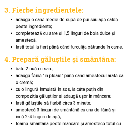
3. Fierbe ingredientele:
adaugă o cană medie de supă de pui sau apă caldă
peste ingrediente;
completează cu sare și 1,5 linguri de boia dulce și
amestecă;
lasă totul la fiert până când furculița pătrunde în carne.
4. Prepară găluștile și smântâna:
bate 2 ouă cu sare;
adaugă făină ”în ploaie” până când amestecul arată ca
o cremă;
cu o lingură înmuiată în sos, ia câte puțin din
compoziția găluștilor și adaugă ușor în mâncare;
lasă găluștile să fiarbă circa 3 minute;
amestecă 3 linguri de smântână cu una de făină și
încă 2-4 linguri de apă;
toarnă smântâna peste mâncare și amestecă totul cu