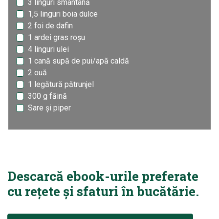
3 linguri smântână
1,5 linguri boia dulce
2 foi de dafin
1 ardei gras roșu
4 linguri ulei
1 cană supă de pui/apă caldă
2 ouă
1 legătură pătrunjel
300 g făină
Sare și piper
Descarcă ebook-urile preferate
cu rețete și sfaturi în bucătărie.