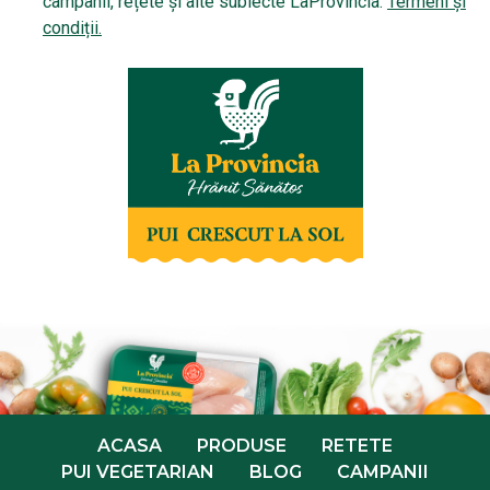
campanii, rețete și alte subiecte LaProvincia.
Termeni și
condiții.
ACASA
PRODUSE
RETETE
PUI VEGETARIAN
BLOG
CAMPANII