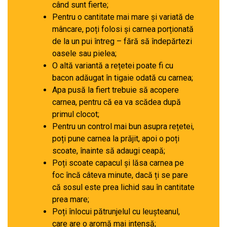
când sunt fierte;
Pentru o cantitate mai mare și variată de
mâncare, poți folosi și carnea porționată
de la un pui întreg – fără să îndepărtezi
oasele sau pielea;
O altă variantă a rețetei poate fi cu
bacon adăugat în tigaie odată cu carnea;
Apa pusă la fiert trebuie să acopere
carnea, pentru că ea va scădea după
primul clocot;
Pentru un control mai bun asupra rețetei,
poți pune carnea la prăjit, apoi o poți
scoate, înainte să adaugi ceapă;
Poți scoate capacul și lăsa carnea pe
foc încă câteva minute, dacă ți se pare
că sosul este prea lichid sau în cantitate
prea mare;
Poți înlocui pătrunjelul cu leușteanul,
care are o aromă mai intensă;