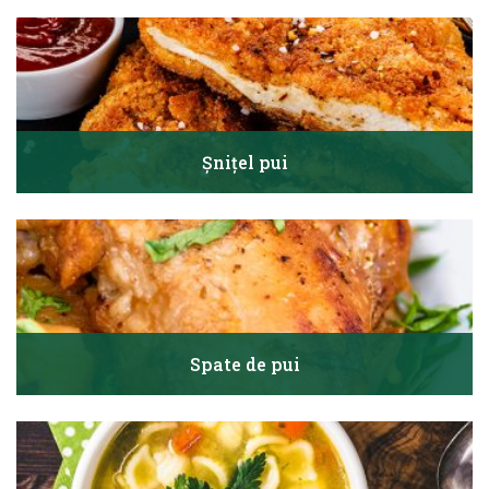
Șnițel pui
Spate de pui