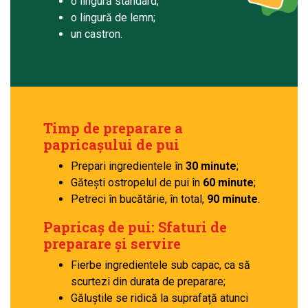
o lingură standard;
o lingură de lemn;
un castron.
Timp de preparare a
papricașului de pui
Prepari ingredientele în
30 minute
;
Gătești ostropelul de pui în
60 minute
;
Petreci în bucătărie, în total,
90 minute
.
Papricaș de pui: Sfaturi de
preparare și servire
Fierbe ingredientele sub capac, ca să
scurtezi din durata de preparare;
Găluștile se ridică la suprafață atunci