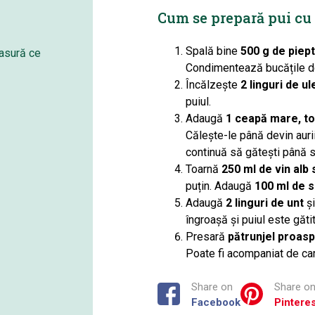
Cum se prepară pui cu 
Spală bine
500 g de piept
masură ce
Condimentează bucățile d
Încălzește
2 linguri de u
puiul.
Adaugă
1 ceapă mare, to
Călește-le până devin auri
continuă să gătești până 
Toarnă
250 ml de vin alb
puțin. Adaugă
100 ml de s
Adaugă
2 linguri de unt
ș
îngroașă și puiul este găti
Presară
pătrunjel proasp
Poate fi acompaniat de car
Share on
Share o
Facebook
Pinteres