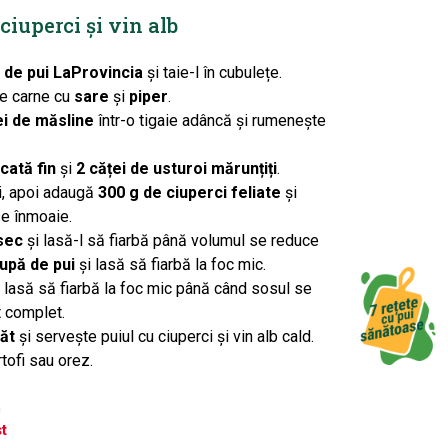
ciuperci și vin alb
 de pui LaProvincia
și taie-l în cubulețe.
e carne cu
sare
și
piper
.
lei de măsline
într-o tigaie adâncă și rumenește
cată fin
și
2 căței de usturoi mărunțiți
.
i, apoi adaugă
300 g de ciuperci feliate
și
se înmoaie.
 sec
și lasă-l să fiarbă până volumul se reduce
upă de pui
și lasă să fiarbă la foc mic.
i lasă să fiarbă la foc mic până când sosul se
t complet.
ăt
și servește puiul cu ciuperci și vin alb cald.
tofi sau orez.
n
t