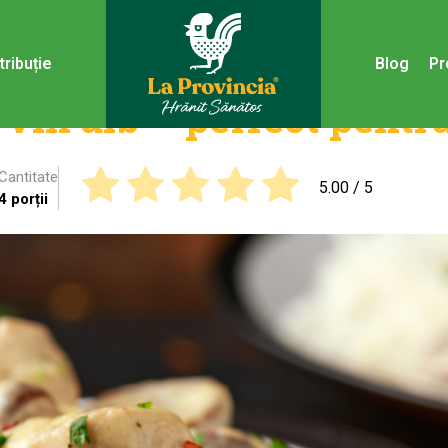
tribuție
Blog
Pr
 vin alb – perfect pentr
Cantitate
5.00
/ 5
4 porții