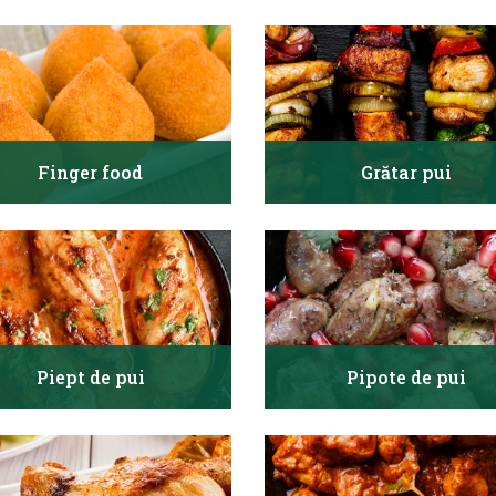
Finger food
Grătar pui
Piept de pui
Pipote de pui