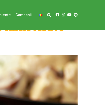
oiecte
Campanii
u cinele festive