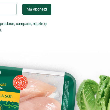
Mă abonez!
produse, campanii, rețete și
i.