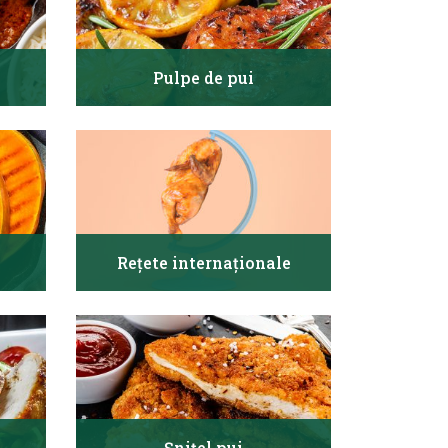
Pulpe de pui
Rețete internaționale
Șnițel pui