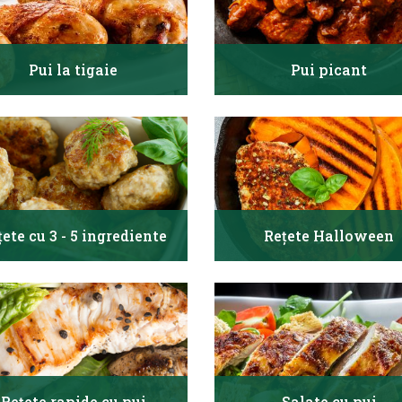
Pui la tigaie
Pui picant
țete cu 3 - 5 ingrediente
Rețete Halloween
Rețete rapide cu pui
Salate cu pui