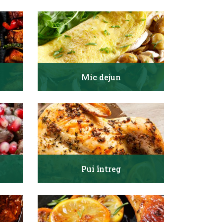
Mic dejun
Pui întreg