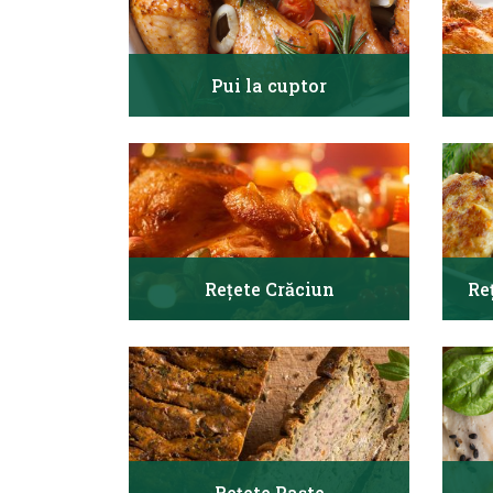
Pui la cuptor
Rețete Crăciun
Re
Rețete Paște