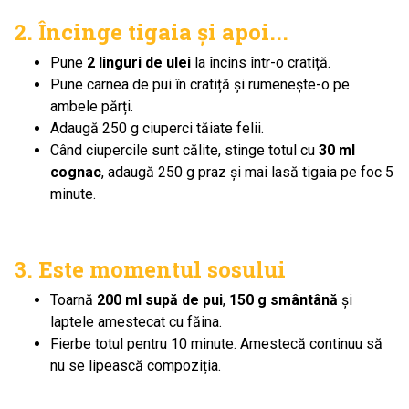
2. Încinge tigaia și apoi...
Pune
2 linguri de ulei
la încins într-o cratiță.
Pune carnea de pui în cratiță și rumenește-o pe
ambele părți.
Adaugă 250 g ciuperci tăiate felii.
Când ciupercile sunt călite, stinge totul cu
30 ml
cognac
, adaugă 250 g praz și mai lasă tigaia pe foc 5
minute.
3. Este momentul sosului
Toarnă
200 ml supă de pui
,
150 g smântână
și
laptele amestecat cu făina.
Fierbe totul pentru 10 minute. Amestecă continuu să
nu se lipească compoziția.