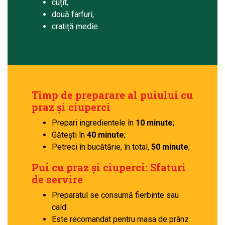
cuțit,
două farfuri,
cratiță medie.
Timp de preparare al puiului cu
praz și ciuperci
Prepari ingredientele în
10 minute
;
Gătești în
40 minute
;
Petreci în bucătărie, în total,
50 minute
;
Pui cu praz și ciuperci: Sfaturi
de servire
Preparatul se consumă fierbinte sau
cald.
Este recomandat pentru masa de prânz