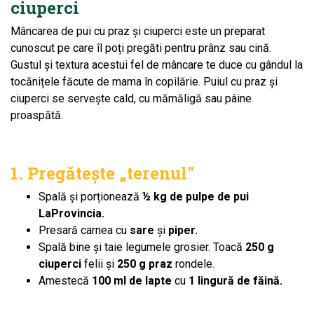
ciuperci
Mâncarea de pui cu praz și ciuperci este un preparat
cunoscut pe care îl poți pregăti pentru prânz sau cină.
Gustul și textura acestui fel de mâncare te duce cu gândul la
tocănițele făcute de mama în copilărie. Puiul cu praz și
ciuperci se servește cald, cu mămăligă sau pâine
proaspătă.
1. Pregătește „terenul"
Spală și porționează
½ kg de pulpe de pui
LaProvincia.
Presară carnea cu
sare
și
piper.
Spală bine și taie legumele grosier.
Toacă
250 g
ciuperci
felii și
250 g praz
rondele.
Amestecă
100 ml de lapte
cu
1 lingură de făină.