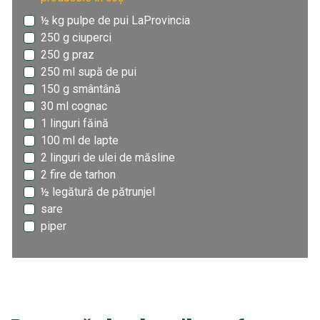
½ kg pulpe de pui LaProvincia
250 g ciuperci
250 g praz
250 ml supă de pui
150 g smântână
30 ml cognac
1 linguri făină
100 ml de lapte
2 linguri de ulei de măsline
2 fire de tarhon
½ legătură de pătrunjel
sare
piper