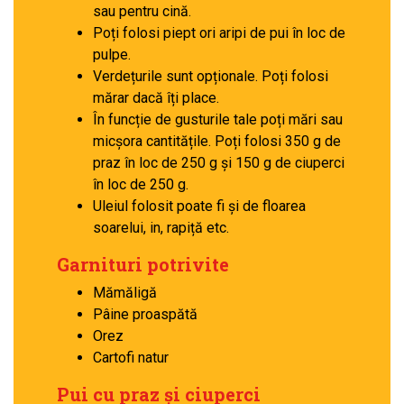
sau pentru cină.
Poți folosi piept ori aripi de pui în loc de
pulpe.
Verdețurile sunt opționale. Poți folosi
mărar dacă îți place.
În funcție de gusturile tale poți mări sau
micșora cantitățile. Poți folosi 350 g de
praz în loc de 250 g și 150 g de ciuperci
în loc de 250 g.
Uleiul folosit poate fi și de floarea
soarelui, in, rapiță etc.
Garnituri potrivite
Mămăligă
Pâine proaspătă
Orez
Cartofi natur
Pui cu praz și ciuperci