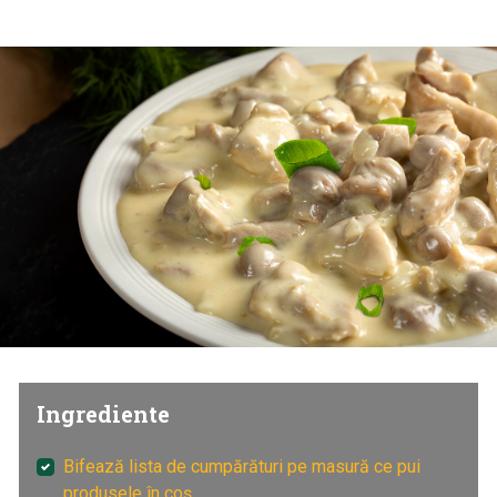
Ingrediente
Bifează lista de cumpărături pe masură ce pui
produsele în coș