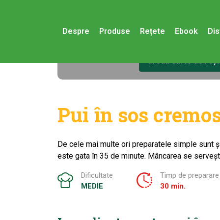
Cauți idei pentru mas
Crăciun? Iată o carte
Despre
Produse
Rețete
Ebook
Dis
specială!
Vreau carte de reț
Pui în sos cremos
De cele mai multe ori preparatele simple sunt ș
este gata în 35 de minute. Mâncarea se servește
Dificultate
Timp de preparare
MEDIE
30 min.