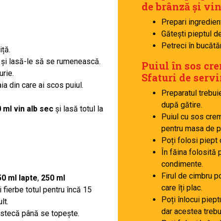
de brânză și vi
Prepari ingredien
Gătești pieptul d
Petreci în bucătăr
iță.
ță și lasă-le să se rumenească.
Puiul în sos cre
urie.
Sfaturi de servi
gaia din care ai scos puiul.
Preparatul trebui
după gătire.
 ml vin alb sec
și lasă totul la
Puiul cu sos cre
pentru masa de p
Poți folosi piept
În făina folosită 
condimente.
Firul de cimbru po
50 ml lapte
,
250 ml
care îți plac.
 fierbe totul pentru încă 15
Poți înlocui piept
lt.
dar acestea trebu
stecă până se topește.