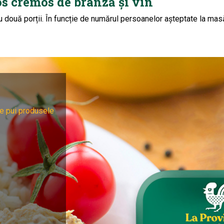
os cremos de brânză și vin
u două porții. În funcție de numărul persoanelor așteptate la masă
e pui produsele