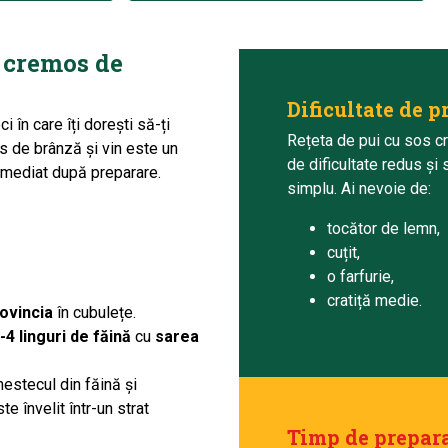
s cremos de
Dificultate de p
 în care îți dorești să-ți
Rețeta de pui cu sos c
s de brânză și vin este un
de dificultate redus și
 imediat după preparare.
simplu. Ai nevoie de:
tocător de lemn,
cuțit,
o farfurie,
cratiță medie.
rovincia
în cubulețe.
-4 linguri de făină
cu
sarea
estecul din făină și
 învelit într-un strat
Timp de prepara