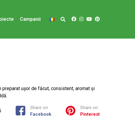
oiecte
Campanii
 preparat ușor de făcut, consistent, aromat și
ldă.
Share on
Share on
5
Facebook
Pinterest