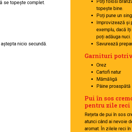
Poți folosi brân
ă se topește complet.
topește bine.
Poți pune un sing
Improvizează și 
exemplu, dacă îți p
poți adăuga nuci.
i aștepta nicio secundă.
Savurează preparat
Garnituri potriv
Orez
Cartofi natur
Mămăligă
Pâine proaspătă
Pui în sos crem
pentru zile reci
Rețeta de pui în sos cre
atunci când ai nevoie de
aromat. În zilele reci î