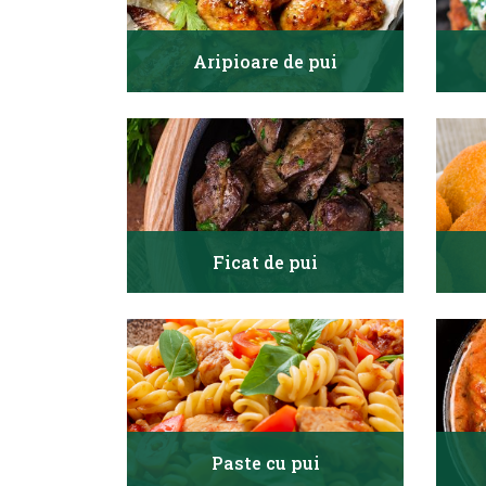
Aripioare de pui
Ficat de pui
Paste cu pui