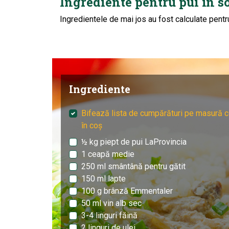
Ingrediente pentru pui în s
Ingredientele de mai jos au fost calculate pentr
Ingrediente
Bifează lista de cumpărături pe masură c
în coș
½ kg piept de pui LaProvincia
1 ceapă medie
250 ml smântână pentru gătit
150 ml lapte
100 g brânză Emmentaler
50 ml vin alb sec
3-4 linguri făină
2 linguri de ulei