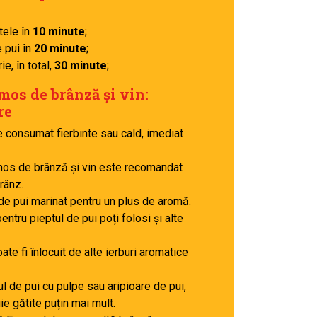
n
tele în
10 minute
;
e pui în
20 minute
;
ie, în total,
30 minute
;
mos de brânză și vin:
re
e consumat fierbinte sau cald, imediat
mos de brânză și vin este recomandat
rânz.
 de pui marinat pentru un plus de aromă.
pentru pieptul de pui poți folosi și alte
ate fi înlocuit de alte ierburi aromatice
ul de pui cu pulpe sau aripioare de pui,
ie gătite puțin mai mult.