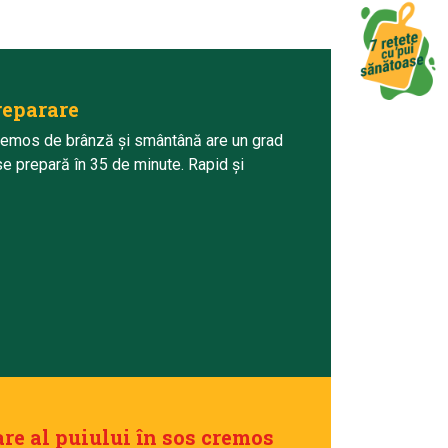
reparare
remos de brânză și smântână are un grad
 se prepară în 35 de minute. Rapid și
re al puiului în sos cremos