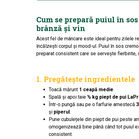
Cum se prepară puiul în so
brânză și vin
Acest fel de mâncare este ideal pentru zilele reci
încălzești corpul și
mood-ul.
Puiul în sos cremo
preparat consistent care se servește fierbinte,
1. Pregăteşte ingredientele
Toacă mărunt
1 ceapă medie
.
Spală și apoi taie
½ kg piept de pui LaP
Într-o pungă sau pe o farfurie amestecă
3
și
piperul
.
Pune cubulețele din piept de pui peste am
omogenizează bine până când tot puiul este
consistent.