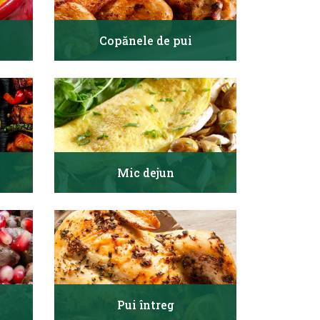
Copănele de pui
Mic dejun
Pui întreg