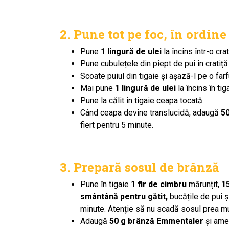
2. Pune tot pe foc, în ordine
Pune
1 lingură de ulei
la încins într-o crat
Pune cubulețele din piept de pui în crati
Scoate puiul din tigaie și așază-l pe o farf
Mai pune
1 lingură de ulei
la încins în ti
Pune la călit în tigaie ceapa
tocată.
Când ceapa devine translucidă, adaugă
50
fiert pentru 5 minute.
3. Prepară sosul de brânză
Pune în tigaie
1 fir de cimbru
mărunțit,
1
smântână pentru gătit,
bucățile de pui și
minute. Atenție să nu scadă sosul prea mu
Adaugă
50 g brânză Emmentaler
și ame