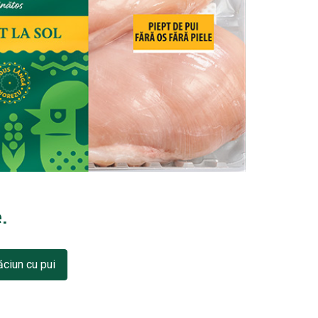
.
ăciun cu pui