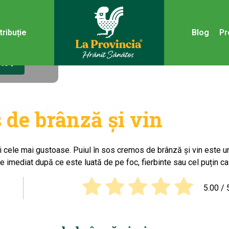
a de
 de rețete
tribuție
Blog
Pr
ete
 de brânză și vin
i cele mai gustoase. Puiul în sos cremos de brânză și vin este un
 imediat după ce este luată de pe foc, fierbinte sau cel puțin ca
5.00
/ 