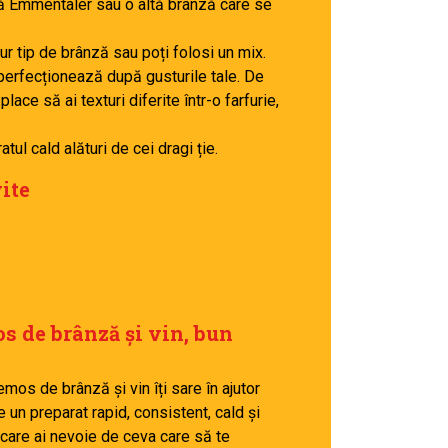
ză Emmentaler sau o altă brânză care se
ur tip de brânză sau poți folosi un mix.
perfecționează după gusturile tale. De
lace să ai texturi diferite într-o farfurie,
ul cald alături de cei dragi ție.
ite
os de brânză și vin, bun
mos de brânză și vin îți sare în ajutor
 un preparat rapid, consistent, cald și
n care ai nevoie de ceva care să te