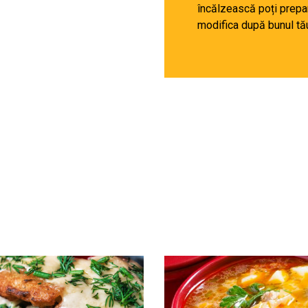
încălzească poți prepar
modifica după bunul tău