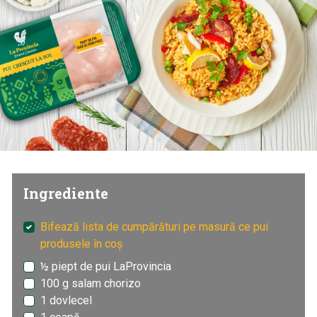
Ingrediente
Bifează lista de cumpărături pe masură ce pui
produsele în coș
½ piept de pui LaProvincia
100 g salam chorizo
1 dovlecel