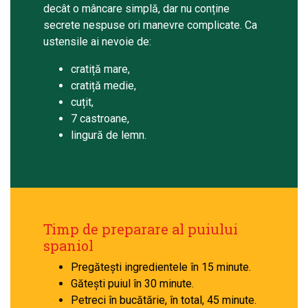
decât o mâncare simplă, dar nu conține
secrete nespuse ori manevre complicate. Ca
ustensile ai nevoie de:
cratiță mare,
cratiță medie,
cuțit,
7 castroane,
lingură de lemn.
Timp de preparare al puiului
spaniol
Pregătești ingredientele în 15 minute.
Gătești puiul în 30 minute.
Petreci în bucătărie, în total, 45 minute.