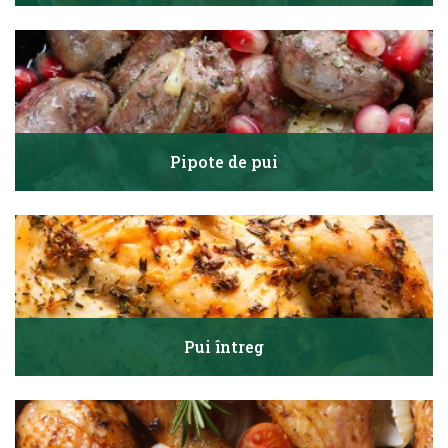
Pipote de pui
Pui întreg