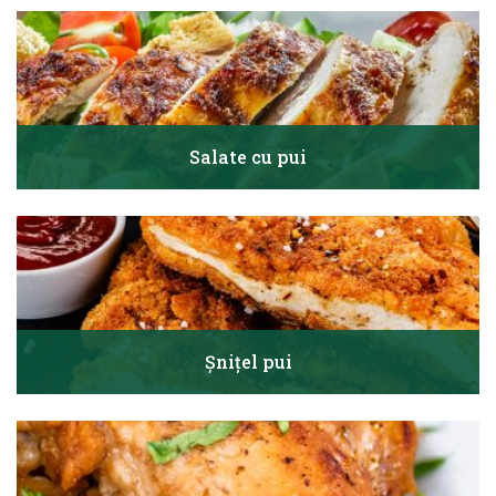
Salate cu pui
Șnițel pui