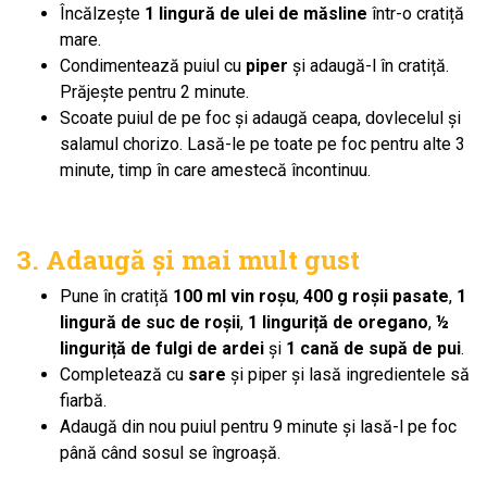
Încălzește
1 lingură de ulei de măsline
într-o cratiță
mare.
Condimentează puiul cu
piper
și adaugă-l în cratiță.
Prăjește pentru 2 minute.
Scoate puiul de pe foc și adaugă ceapa, dovlecelul și
salamul chorizo. Lasă-le pe toate pe foc pentru alte 3
minute, timp în care amestecă încontinuu.
3. Adaugă și mai mult gust
Pune în cratiță
100 ml vin roșu
,
400 g roșii pasate
,
1
lingură de suc de roșii
,
1 linguriță de oregano
,
½
linguriță de fulgi de ardei
și
1 cană de supă de pui
.
Completează cu
sare
și piper și lasă ingredientele să
fiarbă.
Adaugă din nou puiul pentru 9 minute și lasă-l pe foc
până când sosul se îngroașă.