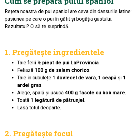
Cum se prepară puiul spaniol
Rețeta noastră de pui spaniol are ceva din dansurile latine:
pasiunea pe care o pui în gătit și bogăția gustului.
Rezultatul? O să te surprindă.
1. Pregătește ingredientele
Taie felii
½ piept de pui LaProvincia
.
Feliază
100 g de salam chorizo
.
Taie în cubulețe
1 dovlecel de vară
,
1 ceapă
și
1
ardei gras
.
Alege, spală și usucă
400 g fasole cu bob mare
.
Toată
1 legătură de pătrunjel
.
Lasă totul deoparte.
2. Pregătește focul