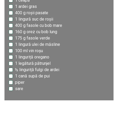
1 ceapă
1 ardei gras
400 g roșii pasate
1 lingură suc de roșii
400 g fasole cu bob mare
160 g orez cu bob lung
175 g fasole verde
1 lingură ulei de măsline
100 ml vin roșu
1 linguriță oregano
1 legătură pătrunjel
½ linguriță fulgi de ardei
1 cană supă de pui
piper
sare