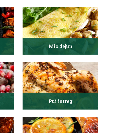
Mic dejun
Pui întreg