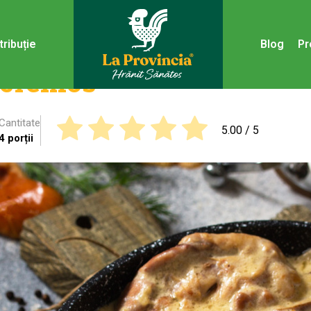
tribuție
Blog
Pr
s cremos
Cantitate
5.00
/ 5
4 porții