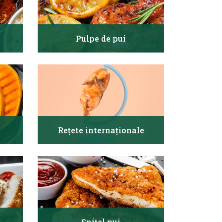
Pulpe de pui
Rețete internaționale
Șnițel pui