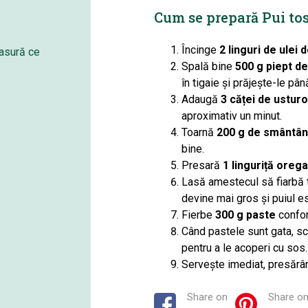
Cum se prepară Pui to
Încinge
2 linguri de ulei 
masură ce
Spală bine
500 g piept de
în tigaie și prăjește-le pân
Adaugă
3 căței de usturoi
aproximativ un minut.
Toarnă
200 g de smântâ
bine.
Presară
1 linguriță oreg
Lasă amestecul să fiarbă 
devine mai gros și puiul e
Fierbe
300 g paste
confor
Când pastele sunt gata, sc
pentru a le acoperi cu sos.
Servește imediat, presărâ
Share on
Share o