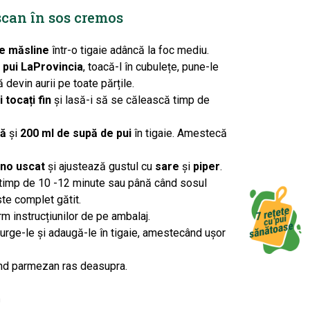
scan în sos cremos
de măsline
într-o tigaie adâncă la foc mediu.
 pui LaProvincia
, toacă-l în cubulețe, pune-le
ă devin aurii pe toate părțile.
 tocați fin
și lasă-i să se călească timp de
nă
și
200 ml de supă de pui
în tigaie. Amestecă
ano uscat
și ajustează gustul cu
sare
și
piper
.
timp de 10 -12 minute sau până când sosul
ste complet gătit.
m instrucțiunilor de pe ambalaj.
urge-le și adaugă-le în tigaie, amestecând ușor
nd parmezan ras deasupra.
n