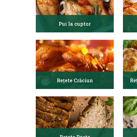
Pui la cuptor
Rețete Crăciun
Re
Rețete Paște