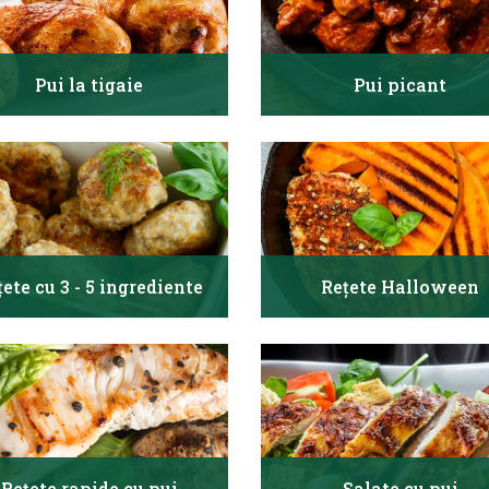
Pui la tigaie
Pui picant
țete cu 3 - 5 ingrediente
Rețete Halloween
Rețete rapide cu pui
Salate cu pui