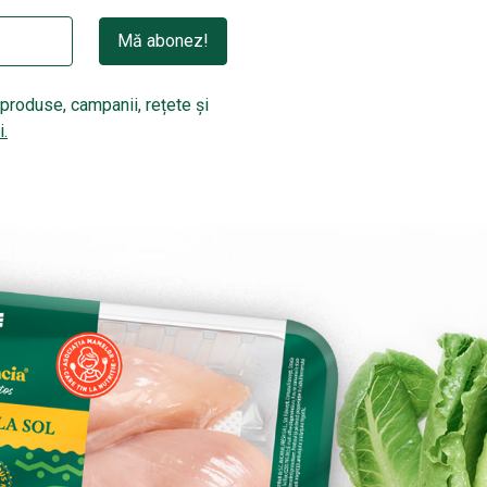
Mă abonez!
produse, campanii, rețete și
i.