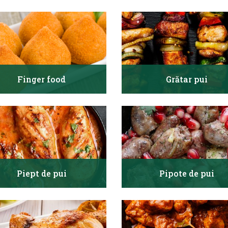
Finger food
Grătar pui
Piept de pui
Pipote de pui