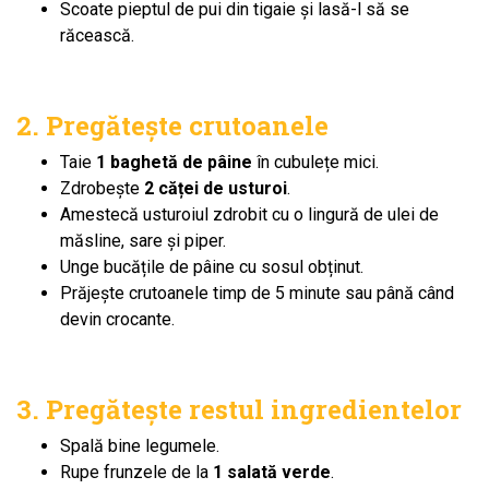
Scoate pieptul de pui din tigaie și lasă-l să se
răcească.
2. Pregătește crutoanele
Taie
1 baghetă de pâine
în cubulețe mici.
Zdrobește
2 căței de usturoi
.
Amestecă usturoiul zdrobit cu o lingură de ulei de
măsline, sare și piper.
Unge bucățile de pâine cu sosul obținut.
Prăjește crutoanele timp de 5 minute sau până când
devin crocante.
3. Pregătește restul ingredientelor
Spală bine legumele.
Rupe frunzele de la
1 salată verde
.