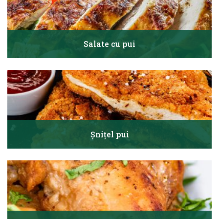
Salate cu pui
Șnițel pui