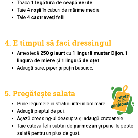
Toacă
1 legătură de ceapă verde
.
Taie
4 roșii
în cuburi de mărime medie.
Taie
4 castrave
ț
i
felii.
4. E timpul să faci dressingul
Amestecă
250 g iaurt
cu
1 lingură muștar Dijon
,
1
lingură de miere
și
1 lingură de oțet
.
Adaugă sare, piper și puțin busuioc.
5. Pregătește salata
Pune legumele în straturi într-un bol mare.
Adaugă pieptul de pui.
Așază dressing-ul deasupra și adaugă crutoanele.
Taie cateva felii subțiri de
parmezan
și pune-le peste
salată pentru un plus de gust.