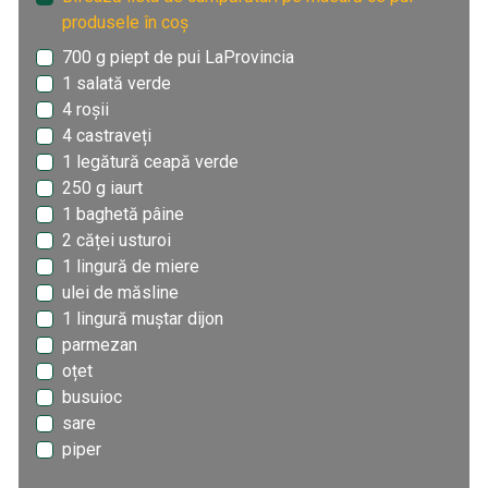
produsele în coș
700 g piept de pui LaProvincia
1 salată verde
4 roșii
4 castraveți
1 legătură ceapă verde
250 g iaurt
1 baghetă pâine
2 căței usturoi
1 lingură de miere
ulei de măsline
1 lingură muștar dijon
parmezan
oțet
busuioc
sare
piper