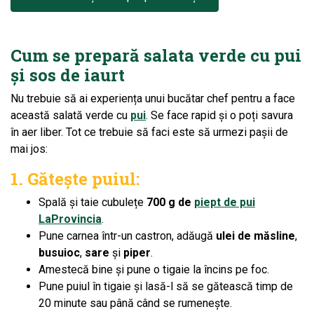
Cum se prepară salata verde cu pui
și sos de iaurt
Nu trebuie să ai experiența unui bucătar chef pentru a face
această salată verde cu
pui
. Se face rapid și o poți savura
în aer liber. Tot ce trebuie să faci este să urmezi pașii de
mai jos:
1. Gătește puiul:
Spală și taie cubulețe
700 g de
piept de pui
LaProvincia
.
Pune carnea într-un castron, adăugă
ulei de măsline
,
busuioc
,
sare
și
piper
.
Amestecă bine și pune o tigaie la încins pe foc.
Pune puiul
î
n tigaie și lasă-l să se gătească timp de
20 minute sau până când se rumenește.