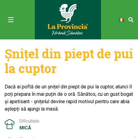
Șnițel din piept de pui
la cuptor
Dacă ai poftă de un șnițel din piept de pui la cuptor, atunci îl
poți prepara în mai puțin de o oră. Sănătos, cu un gust bogat
și apetisant - șnițelul devine rapid motivul pentru care abia
aștepți să ajungi la masă.
Dificultate
MICĂ