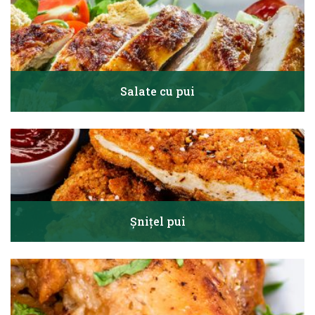
Salate cu pui
Șnițel pui