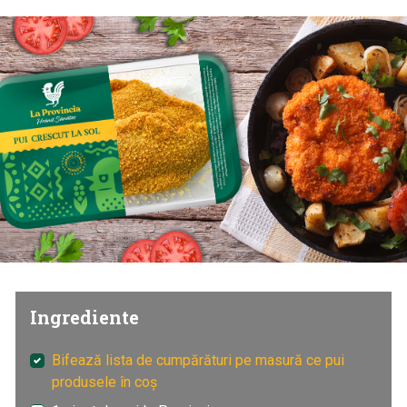
Ingrediente
Bifează lista de cumpărături pe masură ce pui
produsele în coș