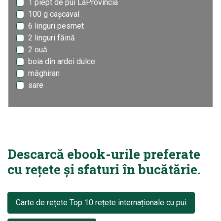
1 piept de pui LaProvincia
100 g cașcaval
6 linguri pesmet
2 linguri făină
2 ouă
boia din ardei dulce
măghiran
sare
Descarcă ebook-urile preferate
cu rețete și sfaturi în bucătărie.
Carte de rețete Top 10 rețete internaționale cu pui