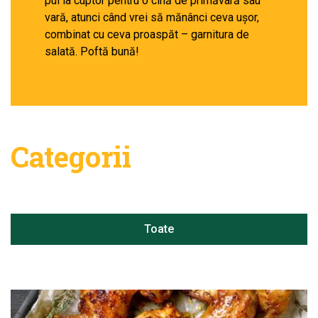
pui la cuptor pentru o cină de primăvară sau
vară, atunci când vrei să mănânci ceva ușor,
combinat cu ceva proaspăt – garnitura de
salată. Poftă bună!
Categorii
Toate