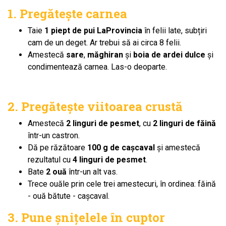
1. Pregătește carnea
Taie
1 piept de pui LaProvincia
în felii late, subțiri
cam de un deget. Ar trebui să ai circa 8 felii.
Amestecă
sare
,
măghiran
și
boia de ardei dulce
și
condimentează carnea. Las-o deoparte.
2. Pregătește viitoarea crustă
Amestecă
2 linguri de pesmet
, cu
2 linguri de făină
într-un castron.
Dă pe răzătoare
100 g de cașcaval
și amestecă
rezultatul cu
4 linguri de pesmet
.
Bate
2 ouă
într-un alt vas.
Trece ouăle prin cele trei amestecuri, în ordinea: făină
- ouă bătute - cașcaval.
3. Pune șnițelele în cuptor