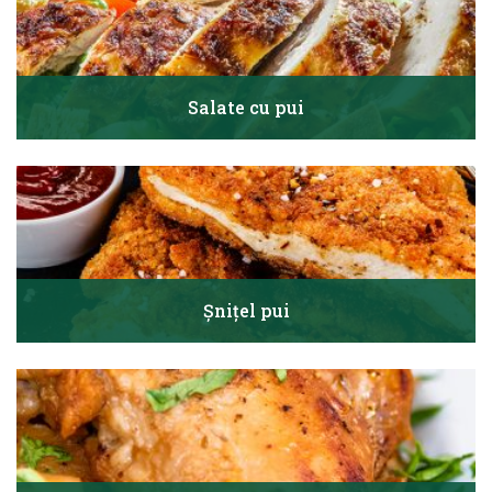
Salate cu pui
Șnițel pui