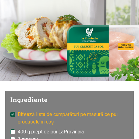
Ingrediente
Bifează lista de cumpărături pe masură ce pui
produsele în coș
400 g piept de pui LaProvincia