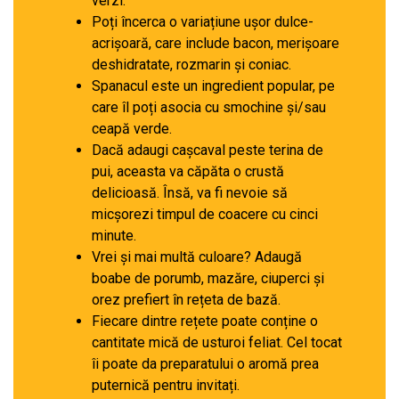
verzi.
Poți încerca o variațiune ușor dulce-
acrișoară, care include bacon, merișoare
deshidratate, rozmarin și coniac.
Spanacul este un ingredient popular, pe
care îl poți asocia cu smochine și/sau
ceapă verde.
Dacă adaugi cașcaval peste terina de
pui, aceasta va căpăta o crustă
delicioasă. Însă, va fi nevoie să
micșorezi timpul de coacere cu cinci
minute.
Vrei și mai multă culoare? Adaugă
boabe de porumb, mazăre, ciuperci și
orez prefiert în rețeta de bază.
Fiecare dintre rețete poate conține o
cantitate mică de usturoi feliat. Cel tocat
îi poate da preparatului o aromă prea
puternică pentru invitați.