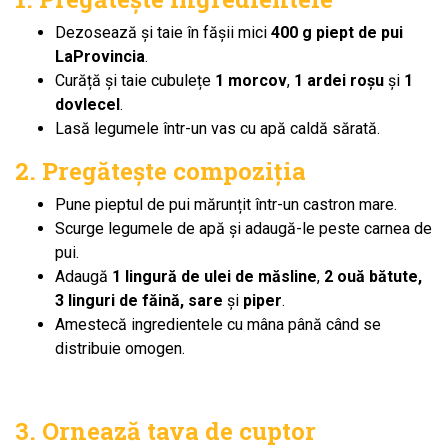
Dezosează și taie în fășii mici
400 g piept de pui
LaProvincia
.
Curăță și taie cubulețe
1 morcov
,
1 ardei roșu
și
1
dovlecel
.
Lasă legumele într-un vas cu apă caldă sărată.
2. Pregătește compoziția
Pune pieptul de pui mărunțit într-un castron mare.
Scurge legumele de apă și adaugă-le peste carnea de
pui.
Adaugă
1 lingură de ulei de măsline
,
2 ouă bătute,
3 linguri de făină, sare
și
piper
.
Amestecă ingredientele cu mâna până când se
distribuie omogen.
3. Ornează tava de cuptor